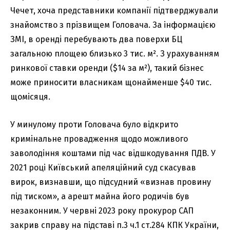
Чечет, хоча представники компанії підтверджували
знайомство з прізвищем Головача. За інформацією
ЗМІ, в оренді перебувають два поверхи БЦ
загальною площею близько 3 тис. м². З урахуванням
ринкової ставки оренди ($14 за м²), такий бізнес
може приносити власникам щонайменше $40 тис.
щомісяця.
У минулому проти Головача було відкрито
кримінальне провадження щодо можливого
заволодіння коштами під час відшкодування ПДВ. У
2021 році Київський апеляційний суд скасував
вирок, визнавши, що підсудний «визнав провину
під тиском», а арешт майна його родичів був
незаконним. У червні 2023 року прокурор САП
закрив справу на підставі п.3 ч.1 ст.284 КПК України,