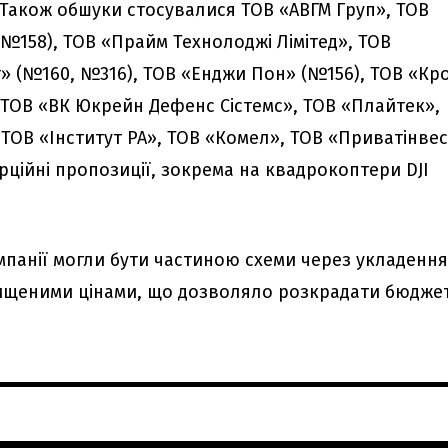
 Також обшуки стосувалися ТОВ «АВГМ Груп», ТОВ
№158), ТОВ «Прайм Технолоджі Лімітед», ТОВ
т» (№160, №316), ТОВ «Енджи Пон» (№156), ТОВ «Кр
 ТОВ «ВК Юкрейн Дефенс Сістемс», ТОВ «Плайтек»,
, ТОВ «Інститут РА», ТОВ «Комел», ТОВ «Приватінве
рційні пропозиції, зокрема на квадрокоптери DJI
омпанії могли бути частиною схеми через укладенн
вищеними цінами, що дозволяло розкрадати бюджет