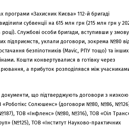
ах програми «Захисник Києва» 112-й бригаді
иділили субвенції на 615 млн грн (215 млн грн у 20
4 році). Службові особи бригади, вступивши у змову
х підприємств, уклали договори, зокрема №80 ві
постачання безпілотників (Mavic, РПУ тощо) та інших
інами. Кошти конвертувалися в готівку через
дарювання, а прибуток розподілявся між учасникам
о документи, що підтверджують договори з низкою
ОВ «Роботікс Солюшенс» (договори №80, №86, №126)
№187), ТОВ «Інфленс» (№80, №316), ТОВ «Оіл Транс
руп» (№125), ТОВ «Інститут Науково-практичних