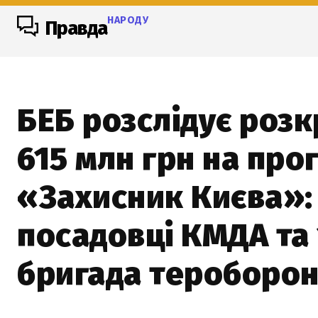
НАРОДУ
Правда
БЕБ розслідує роз
615 млн грн на про
«Захисник Києва»:
посадовці КМДА та 
бригада тероборо