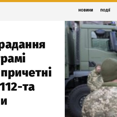
НОВИНИ
ПОДІЇ
крадання
грамі
 причетні
112-та
ни