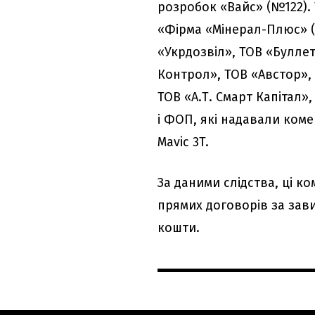
розробок «Вайс» (№122).
«Фірма «Мінерал-Плюс» (
«Укрдозвіл», ТОВ «Булле
Контрол», ТОВ «Австор»,
ТОВ «А.Т. Смарт Капітал»
і ФОП, які надавали коме
Mavic 3T.
За даними слідства, ці к
прямих договорів за за
кошти.