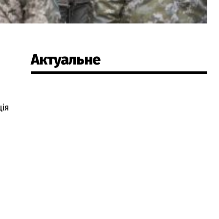
Актуальне
ція