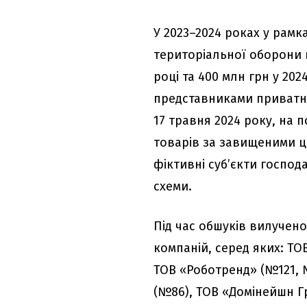
У 2023–2024 роках у рамк
територіальної оборони в
році та 400 млн грн у 202
представниками приватни
17 травня 2024 року, на 
товарів за завищеними ц
фіктивні суб’єкти госпо
схеми.
Під час обшуків вилучен
компаній, серед яких: Т
ТОВ «Роботренд» (№121, 
(№86), ТОВ «Домінейшн Г