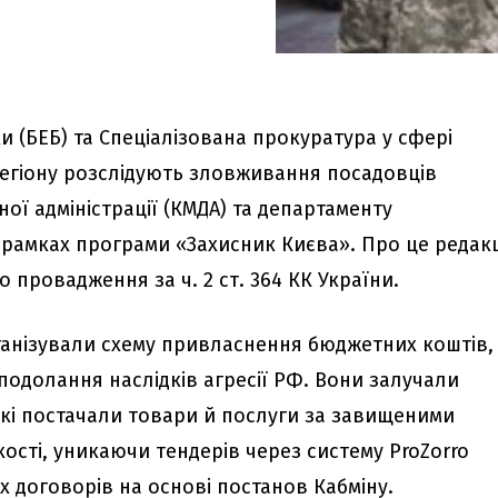
 (БЕБ) та Спеціалізована прокуратура у сфері
егіону розслідують зловживання посадовців
ної адміністрації (КМДА) та департаменту
 рамках програми «Захисник Києва». Про це редак
о провадження за ч. 2 ст. 364 КК України.
рганізували схему привласнення бюджетних коштів,
подолання наслідків агресії РФ. Вони залучали
які постачали товари й послуги за завищеними
ості, уникаючи тендерів через систему ProZorro
 договорів на основі постанов Кабміну.