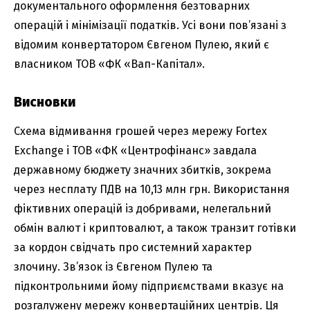
документального оформлення безтоварних
операцій і мінімізації податків. Усі вони пов’язані з
відомим конвертатором Євгеном Пулею, який є
власником ТОВ «ФК «Вап-Капітал».
Висновки
Схема відмивання грошей через мережу Fortex
Exchange і ТОВ «ФК «Центрофінанс» завдала
державному бюджету значних збитків, зокрема
через несплату ПДВ на 10,13 млн грн. Використання
фіктивних операцій із добривами, нелегальний
обмін валют і криптовалют, а також транзит готівки
за кордон свідчать про системний характер
злочину. Зв’язок із Євгеном Пулею та
підконтрольними йому підприємствами вказує на
розгалужену мережу конвертаційних центрів. Ця