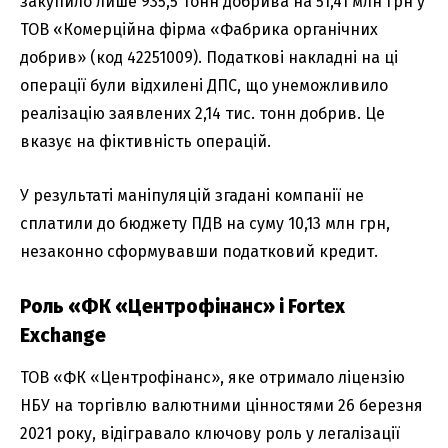
закупило лише 935,5 тонн добрива на 51,41 млн грн у
ТОВ «Комерційна фірма «Фабрика органічних
добрив» (код 42251009). Податкові накладні на ці
операції були відхилені ДПС, що унеможливило
реалізацію заявлених 2,14 тис. тонн добрив. Це
вказує на фіктивність операцій.
У результаті маніпуляцій згадані компанії не
сплатили до бюджету ПДВ на суму 10,13 млн грн,
незаконно сформувавши податковий кредит.
Роль «ФК «Центрофінанс» і Fortex
Exchange
ТОВ «ФК «Центрофінанс», яке отримало ліцензію
НБУ на торгівлю валютними цінностями 26 березня
2021 року, відігравало ключову роль у легалізації