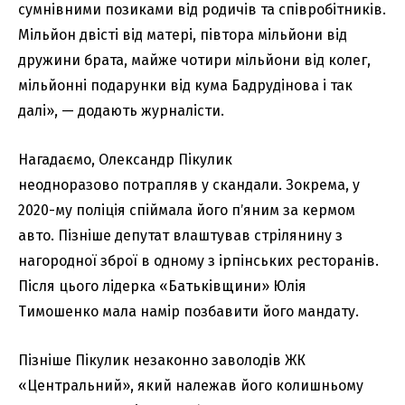
сумнівними позиками від родичів та співробітників.
Мільйон двісті від матері, півтора мільйони від
дружини брата, майже чотири мільйони від колег,
мільйонні подарунки від кума Бадрудінова і так
далі», — додають журналісти.
Нагадаємо, Олександр Пікулик
неодноразово потрапляв у скандали. Зокрема, у
2020-му поліція спіймала його пʼяним за кермом
авто. Пізніше депутат влаштував стрілянину з
нагородної зброї в одному з ірпінських ресторанів.
Після цього лідерка «Батьківщини» Юлія
Тимошенко мала намір позбавити його мандату.
Пізніше Пікулик незаконно заволодів ЖК
«Центральний», який належав його колишньому