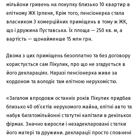
мільйони гривень на покупку близько 10 квартир в
елітному ЖК Ірпеня, Крім того, пенсіонерка стала
власником 3 комерційних приміщень в тому ж ЖК,
що і дружина Пуставська. Їх площа — 250 кв. м, а
вартість — щонайменше 15 млн грн.
Двома з цих приміщень безоплатно та без договору
користується сам Пікулик, про що не згадується в
його деклараціях. Наразі пенсіонерка живе за
кордоном та володіє там елітною нерухомістю.
«Загалом впродовж останніх років Пікулик придбав
близько 40 об’єктів нерухомого майна, елітні авто та
набув багатомільйонні статутні капітали в декількох
фірмах. Значно виросли і незадекларовані статки
його матері та дружини. декларації просто сповнені