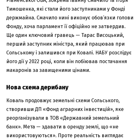
Рівненської ОВА, зокрема Іванну Смачило та Ігоря
Тимошенка, які стали його заступниками у Фонді
держмайна. Смачило нині виконує обов’язки голови
Фонду, хоча парламент її офіційно не затвердив.
Ще один ключовий гравець — Тарас Висоцький,
перший заступник міністра, який працював при
Сольському і залишився при Ковалі. НАБУ розслідує
його дії у 2022 році, коли він лобіював постачання
макаронів за завищеними цінами.
Нова схема дерибану
Коваль продовжує земельні схеми Сольського,
створивши ДП «Фонд аграрних інвестицій», яке
реорганізували в ТОВ «Державний земельний
банк». Мета — здавати в оренду землі, що «не
використовуються». Проте реальність виглядає