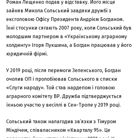
Роман Лещенко подав у відставку. Його місце
зайняв Микола Сольський завдяки дружбі з
ексголовою Офісу Президента Андрієм Богданом.
Їхні стосунки сягають 2007 року, коли Сольський був
молодшим партнером в «Українському аграрному
холдингу» Ігоря Пукшина, а Богдан працював у його
юридичній фірмі.
У 2019 році, після перемоги Зеленського, Богдан
очолив ОП і пролобіював Сольського в списки
«Слуги народу». Той став нардепом і головою
аграрного комітету ВР. Дружба підтверджується
їхньою участю у весіллі в Сен-Тропе у 2019 році.
Сольський також налагодив зв’язки з Тімуром
Міндічем, співвласником «Кварталу 95». Це