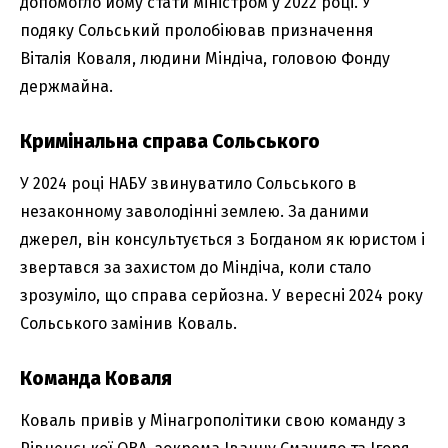
допомогло йому стати міністром у 2022 році. У
подяку Сольський пролобіював призначення
Віталія Коваля, людини Міндіча, головою Фонду
держмайна.
Кримінальна справа Сольського
У 2024 році НАБУ звинуватило Сольського в
незаконному заволодінні землею. За даними
джерел, він консультується з Богданом як юристом і
звертався за захистом до Міндіча, коли стало
зрозуміло, що справа серйозна. У вересні 2024 року
Сольського замінив Коваль.
Команда Коваля
Коваль привів у Мінагрополітики свою команду з