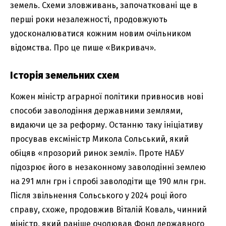
земель. Схеми зловживань, започатковані ще в
перші роки незалежності, продовжують
удосконалюватися кожним новим очільником
відомства. Про це пише «Викривач».
Історія земельних схем
Кожен міністр аграрної політики привносив нові
способи заволодіння державними землями,
видаючи це за реформу. Останню таку ініціативу
просував ексміністр Микола Сольський, який
обіцяв «прозорий ринок землі». Проте НАБУ
підозрює його в незаконному заволодінні землею
на 291 млн грн і спробі заволодіти ще 190 млн грн.
Після звільнення Сольського у 2024 році його
справу, схоже, продовжив Віталій Коваль, чинний
міністр, який раніше очолював Фонд державного