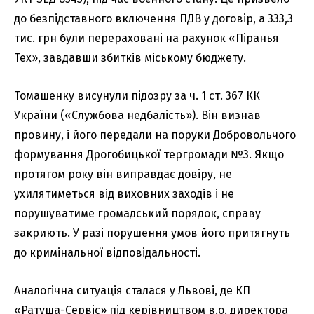
до безпідставного включення ПДВ у договір, а 333,3
тис. грн були перераховані на рахунок «Піранья
Тех», завдавши збитків міському бюджету.
Томашенку висунули підозру за ч. 1 ст. 367 КК
України («Службова недбалість»). Він визнав
провину, і його передали на поруки Добровольчого
формування Дрогобицької тергромади №3. Якщо
протягом року він виправдає довіру, не
ухилятиметься від виховних заходів і не
порушуватиме громадський порядок, справу
закриють. У разі порушення умов його притягнуть
до кримінальної відповідальності.
Аналогічна ситуація сталася у Львові, де КП
«Ратуша-Сервіс» під керівництвом в.о. директора