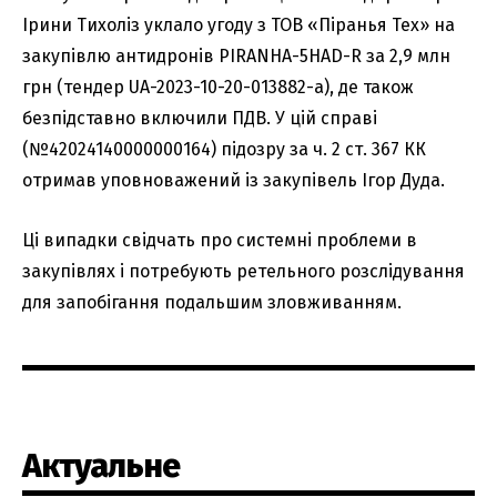
Ірини Тихоліз уклало угоду з ТОВ «Піранья Тех» на
закупівлю антидронів PIRANHA-5HАD-R за 2,9 млн
грн (тендер UA-2023-10-20-013882-а), де також
безпідставно включили ПДВ. У цій справі
(№42024140000000164) підозру за ч. 2 ст. 367 КК
отримав уповноважений із закупівель Ігор Дуда.
Ці випадки свідчать про системні проблеми в
закупівлях і потребують ретельного розслідування
для запобігання подальшим зловживанням.
Актуальне