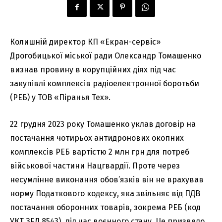
Колишній директор КП «Екран-сервіс»
Дрогобицької міської ради Олександр Томашенко
визнав провину в корупційних діях під час
закупівлі комплексів радіоелектронної боротьби
(РЕБ) у ТОВ «Піранья Тех».
22 грудня 2023 року Томашенко уклав договір на
постачання чотирьох антидронових окопних
комплексів РЕБ вартістю 2 млн грн для потреб
військової частини Нацгвардії. Проте через
несумлінне виконання обов’язків він не врахував
норму Податкового кодексу, яка звільняє від ПДВ
постачання оборонних товарів, зокрема РЕБ (код
УКТ ЗЕД 8543), під час воєнного стану. Це призвело