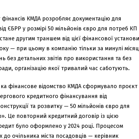
 фінансів КМДА розробляє документацію для
ід ЄБРР у розмірі 50 мільйонів євро для потреб КП
стане другим траншем від цієї фінансової установ
оку — при цьому в компанію тільки за минулі місяц
нь без детальних звітів про використання та без
ади, організацію якої тривалий час саботують.
ичка фінансове відомство КМДА сформувало проєкт
ергового кредитного фінансування від
нструкції та розвитку — 50 мільйонів євро для
». Це повторний кредитний договір із цією
редит було оформлено у 2024 році. Процесом
 до очільника міста посадовців — керівник