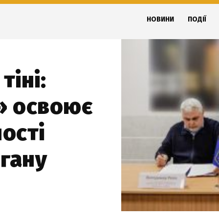
НОВИНИ
ПОДІЇ
тіні:
» освоює
ності
гану