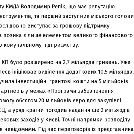
у КМДА Володимир Репік, що має репутацію
нструментів, та перший заступник міського голови
ослідовно виступає за грошову підтримку
а позика є лише елементом великого фінансового
о комунальному підприємству.
 КП було розширено на 2,7 мільярда гривень. Уже
еєв ініціював виділення додаткових 10,5 мільярда
учила інвестиційні грантові кошти на 5 мільйонів
партнерів у межах «Програми забезпечення
помогу обсягом 20 мільйонів євро для закупівлі
Ц, а уряд країни погодив надання ще 2 мільярдів
екових заходів у Києві. Точні напрямки розподілу
я невідомими. Під час переговорів із представник