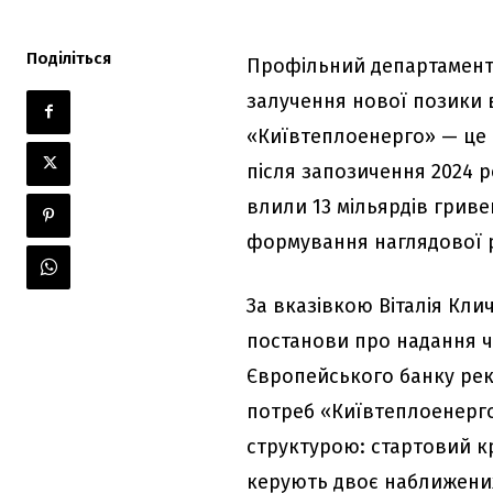
Поділіться
Профільний департамент
залучення нової позики в
«Київтеплоенерго» — це 
після запозичення 2024 р
влили 13 мільярдів гриве
формування наглядової р
За вказівкою Віталія Кл
постанови про надання ч
Європейського банку реко
потреб «Київтеплоенерго
структурою: стартовий к
керують двоє наближених