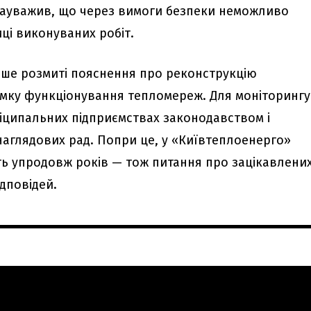
зауважив, що через вимоги безпеки неможливо
і виконуваних робіт.
ише розмиті пояснення про реконструкцію
имку функціонування тепломереж. Для моніторингу
ніципальних підприємствах законодавством і
аглядових рад. Попри це, у «Київтеплоенерго»
ь упродовж років — тож питання про зацікавлених
ідповідей.