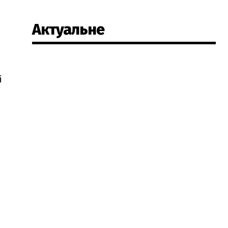
Актуальне
и
і