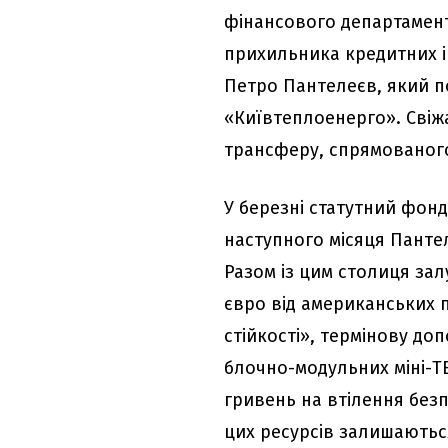
фінансового департамент
прихильника кредитних і
Петро Пантелеєв, який п
«Київтеплоенерго». Свіж
трансферу, спрямованог
У березні статутний фонд
наступного місяця Пантел
Разом із цим столиця зал
євро від американських 
стійкості», термінову до
блочно-модульних міні-ТЕ
гривень на втілення безп
цих ресурсів залишаютьс