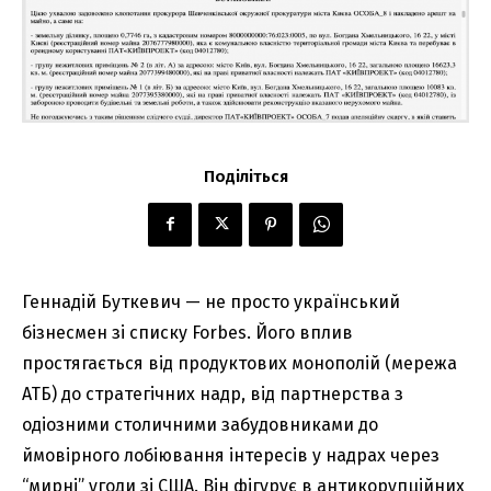
Поділіться
Геннадій Буткевич — не просто український
бізнесмен зі списку Forbes. Його вплив
простягається від продуктових монополій (мережа
АТБ) до стратегічних надр, від партнерства з
одіозними столичними забудовниками до
ймовірного лобіювання інтересів у надрах через
“мирні” угоди зі США. Він фігурує в антикорупційних