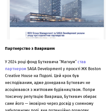
Партнерство з Вавришем
У 2024 році фонд Буткевича “Магнум”
став
партнером
SAGA Development у проєкті ЖК Boston
Creative House на Подолі. Цей крок був
несподіваним, адже донедавна Буткевич не
асоціювався з житловим будівництвом. Попри
токсичну репутацію Вавриша, Буткевич обирає
саме його — імовірно через досвід у схемному
забудовному полі, яке потенційно дозволяє