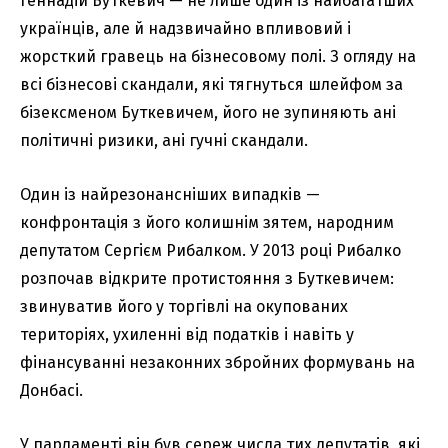
Геннадій Буткевич — не лише один із найбагатших
українців, але й надзвичайно впливовий і
жорсткий гравець на бізнесовому полі. З огляду на
всі бізнесові скандали, які тягнуться шлейфом за
бізексменом Буткевичем, його не зупиняють ані
політичні ризики, ані гучні скандали.
Один із найрезонансніших випадків —
конфронтація з його колишнім зятем, народним
депутатом Сергієм Рибалком. У 2013 році Рибалко
розпочав відкрите протистояння з Буткевичем:
звинуватив його у торгівлі на окупованих
територіях, ухиленні від податків і навіть у
фінансуванні незаконних збройних формувань на
Донбасі.
У парламенті він був сереж числа тих депутатів, які