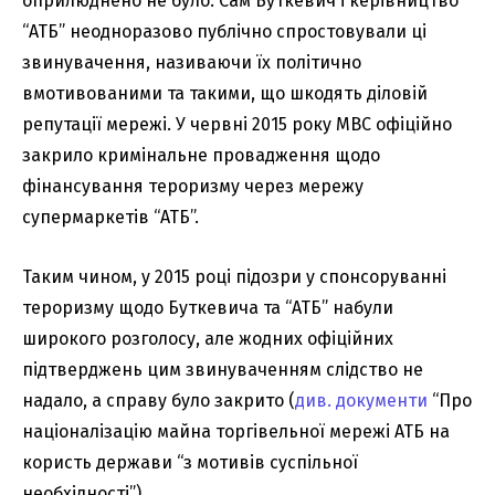
оприлюднено не було. Сам Буткевич і керівництво
“АТБ” неодноразово публічно спростовували ці
звинувачення, називаючи їх політично
вмотивованими та такими, що шкодять діловій
репутації мережі. У червні 2015 року МВС офіційно
закрило кримінальне провадження щодо
фінансування тероризму через мережу
супермаркетів “АТБ”.
Таким чином, у 2015 році підозри у спонсоруванні
тероризму щодо Буткевича та “АТБ” набули
широкого розголосу, але жодних офіційних
підтверджень цим звинуваченням слідство не
надало, а справу було закрито (
див. документи
“Про
націоналізацію майна торгівельної мережі АТБ на
користь держави “з мотивів суспільної
необхідності”).