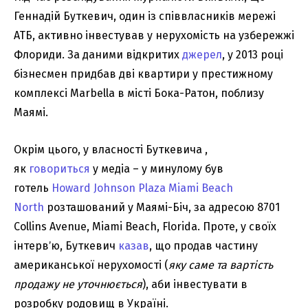
Геннадій Буткевич, один із співвласників мережі
АТБ, активно інвестував у нерухомість на узбережжі
Флориди. За даними відкритих
джерел
, у 2013 році
бізнесмен придбав дві квартири у престижному
комплексі Marbella в місті Бока-Ратон, поблизу
Маямі.
Окрім цього, у власності Буткевича ,
як
говориться
у медіа – у минулому був
готель
Howard Johnson Plaza Miami Beach
North
розташований у Маямі-Біч, за адресою 8701
Collins Avenue, Miami Beach, Florida. Проте, у своїх
інтервʼю, Буткевич
казав
, що продав частину
американської нерухомості (
яку саме та вартість
продажу не уточнюється
), аби інвестувати в
розробку родовищ в Україні.