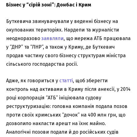
Бізнес у “сірій зоні”: Донбас і Крим
Буткевича звинувачували у веденні бізнесу на
окупованих територіях. Нардепи та журналісти
неодноразово
заявляли
, що мережа АТБ працювала
у “ДНР” та “ЛНР”, а також у Криму, де Буткевич
продав частину свого бізнесу структурам міністра
сільського господарства росії.
Адже, як говориться у
статті
, щоб зберегти
контроль над активами в Криму після анексії, у 2014
році корпорація “АТБ” ініціювала судову
реструктуризацію: головна компанія подала позов
проти своїх кримських “дочок” на 400 млн грн, що
дозволило накласти арешт на їхнє майно.
Аналогічні позови подали й до російських судів