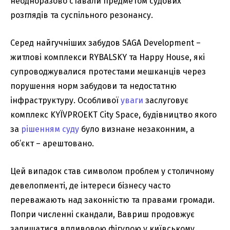
неодноразово ставали предметом судових
розглядів та суспільного резонансу.
Серед найгучніших забудов SAGA Development –
житлові комплекси RYBALSKY та Happy House, які
супроводжувалися протестами мешканців через
порушення норм забудови та недостатню
інфраструктуру. Особливої
уваги
заслуговує
комплекс KYЇVPROEKT City Space, будівництво якого
за
рішенням суду
було визнане незаконним, а
об’єкт – арештовано.
Цей випадок став символом проблем у столичному
девелопменті, де інтереси бізнесу часто
переважають над законністю та правами громади.
Попри численні скандали, Вавриш продовжує
залишатися впливовою фігурою у київському