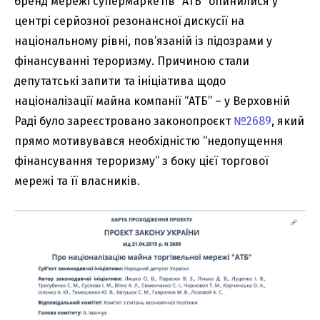
бренд мережі супермаркетів “АТБ” опинилися у
центрі серйозної резонансної дискусії на
національному рівні, пов’язаній із підозрами у
фінансуванні тероризму. Причиною стали
депутатські запити та ініціатива щодо
націоналізації майна компанії “АТБ” – у Верховній
Раді було зареєстровано законопроєкт
№2689
, який
прямо мотивувався необхідністю “недопущення
фінансування тероризму” з боку цієї торгової
мережі та її власників.