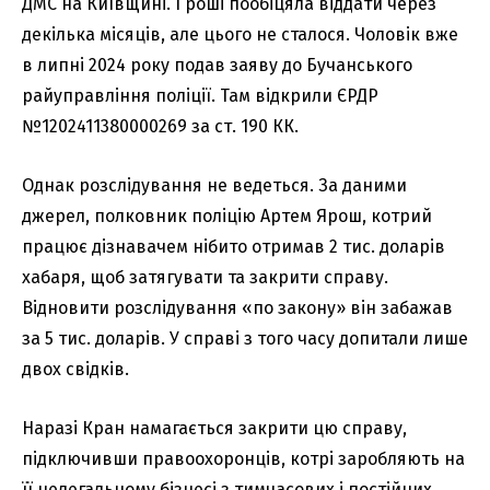
ДМС на Київщині. Гроші пообіцяла віддати через
декілька місяців, але цього не сталося. Чоловік вже
в липні 2024 року подав заяву до Бучанського
райуправління поліції. Там відкрили ЄРДР
№1202411380000269 за ст. 190 КК.
Однак розслідування не ведеться. За даними
джерел, полковник поліцію Артем Ярош, котрий
працює дізнавачем нібито отримав 2 тис. доларів
хабаря, щоб затягувати та закрити справу.
Відновити розслідування «по закону» він забажав
за 5 тис. доларів. У справі з того часу допитали лише
двох свідків.
Наразі Кран намагається закрити цю справу,
підключивши правоохоронців, котрі заробляють на
її нелегальному бізнесі з тимчасових і постійних