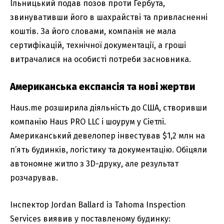
Ільницький подав позов проти Гербута,
звинувативши його в шахрайстві та привласненні
коштів. За його словами, компанія не мала
сертифікацій, технічної документації, а гроші
витрачалися на особисті потреби засновника.
Американська експансія та нові жертви
Haus.me розширила діяльність до США, створивши
компанію Haus PRO LLC і шоурум у Сіетлі.
Американський девелопер інвестував $1,2 млн на
п’ять будинків, логістику та документацію. Обіцяли
автономне житло з 3D-друку, але результат
розчарував.
Інспектор Jordan Ballard із Tahoma Inspection
Services виявив у поставленому будинку: