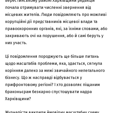
Берестинському районі Харківщини редакція
почала отримувати численні звернення від
місцевих жителів. Люди повідомляють про можливі
корупційні дії представників місцевої влади та
правоохоронних органів, які, за їхніми словами, або
закривають очі на порушення, або й самі беруть у
них участь.
Ці повідомлення породжують ще більше питань
щодо масштабів проблеми, яка, здається, сягнула
корінням далеко за межі звичайного нелегального
бізнесу. Що ж насправді відбувається у
прифронтовому регіоні? І хто дозволяє піщаним
браконьєрам безкарно спустошувати надра
Харківщини?
Журналісти викрили ймовірну масштабну схему,