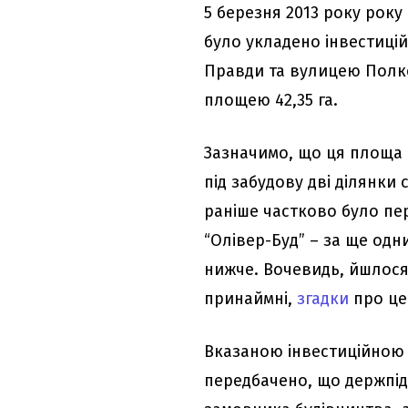
5 березня 2013 року року 
було укладено інвестиці
Правди та вулицею Полк
площею 42,35 га.
Зазначимо, що ця площа 
під забудову дві ділянки 
раніше частково було пе
“Олівер-Буд” – за ще од
нижче. Вочевидь, йшлося
принаймні,
згадки
про це
Вказаною інвестиційною у
передбачено, що держпі