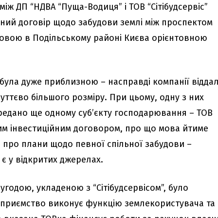
між ДП “НДВА “Пуща-Водиця” і ТОВ “Сітібудсервіс”
йний договір щодо забудови землі між проспектом
овою в Подільському районі Києва орієнтовною
була дуже приблизною – насправді компанії відда
суттєво більшого розміру. При цьому, одну з них
редано ще одному суб’єкту господарювання – ТОВ
ним інвестиційним договором, про що мова йтиме
 про плани щодо певної спільної забудови –
 є у відкритих джерелах.
годою, укладеною з “Сітібудсервісом”, було
дприємство виконує функцію землекористувача та