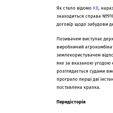
Як стало відомо
КВ
, нара
знаходиться справа №910
договір щодо забудови д
Позивачем виступає держ
виробничий агрокомбінат
землекористувачем відпов
яке за вказаною угодою 
розглядається судами вж
програло перші дві інстан
поставлена крапка.
Передісторія