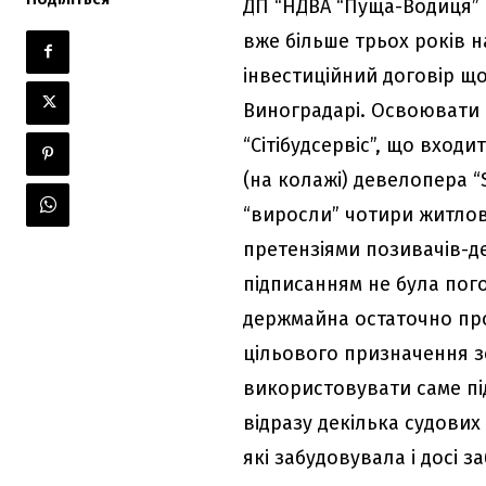
ДП “НДВА “Пуща-Водиця” 
вже більше трьох років 
інвестиційний договір щ
Виноградарі. Освоювати 
“Сітібудсервіс”, що вхо
(на колажі) девелопера “S
“виросли” чотири житлов
претензіями позивачів-де
підписанням не була пог
держмайна остаточно про
цільового призначення з
використовувати саме пі
відразу декілька судових
які забудовувала і досі 