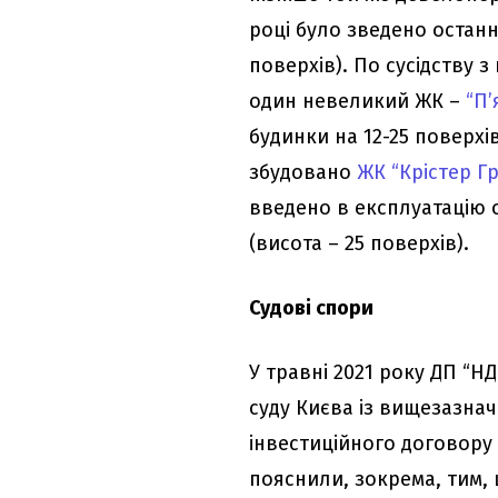
році було зведено останн
поверхів). По сусідству з
один невеликий ЖК –
“П’
будинки на 12-25 поверхів
збудовано
ЖК “Крістер Г
введено в експлуатацію о
(висота – 25 поверхів).
Судові спори
У травні 2021 року ДП “
суду Києва із вищезазна
інвестиційного договору 
пояснили, зокрема, тим, 