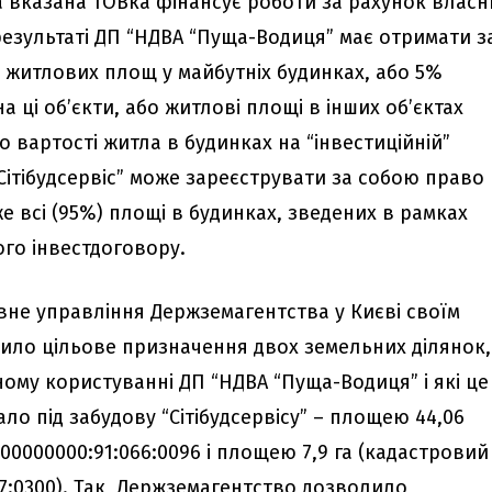
а вказана ТОВка фінансує роботи за рахунок власн
результаті ДП “НДВА “Пуща-Водиця” має отримати з
% житлових площ у майбутніх будинках, або 5%
а ці об’єкти, або житлові площі в інших об’єктах
о вартості житла в будинках на “інвестиційній”
 “Сітібудсервіс” може зареєструвати за собою право
же всі (95%) площі в будинках, зведених в рамках
ого інвестдоговору.
овне управління Держземагентства у Києві своїм
нило цільове призначення двох земельних ділянок,
ному користуванні ДП “НДВА “Пуща-Водиця” і які це
о під забудову “Сітібудсервісу” – площею 44,06
0000000:91:066:0096 і площею 7,9 га (кадастровий
7:0300). Так, Держземагентство дозволило