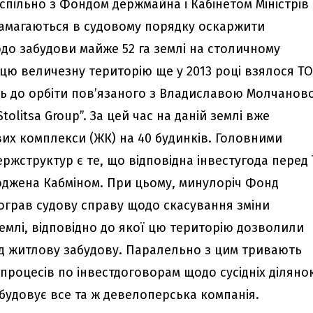
спільно з Фондом держмайна і Кабінетом Міністрів
намагаються в судовому порядку оскаржити
одо забудови майже 52 га землі на столичному
цю величезну територію ще у 2013 році взялося Т
дить до орбіти пов’язаного з Владиславою Молчано
tolitsa Group”. За цей час на даній землі вже
их комплекси (ЖК) на 40 будинків. Головними
ржструктур є те, що відповідна інвестугода перед 
оджена Кабміном. При цьому, минулоріч Фонд
грав судову справу щодо скасування зміни
емлі, відповідно до якої цю територію дозволили
д житлову забудову. Паралельно з цим тривають
 процесів по інвестдоговорам щодо сусідніх діляно
забудовує все та ж девелоперська компанія.