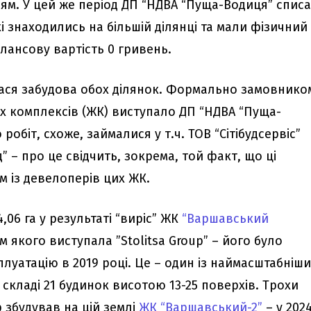
ям. У цей же період ДП “НДВА “Пуща-Водиця” спис
кі знаходились на більшій ділянці та мали фізичний
лансову вартість 0 гривень.
лася забудова обох ділянок. Формально замовнико
их комплексів (ЖК) виступало ДП “НДВА “Пуща-
 робіт, схоже, займалися у т.ч. ТОВ “Сітібудсервіс”
” – про це свідчить, зокрема, той факт, що ці
им із девелоперів цих ЖК.
,06 га у результаті “виріс” ЖК
“Варшавський
м якого виступала ”Stolitsa Group” – його було
луатацію в 2019 році. Це – один із наймасштабніш
 складі 21 будинок висотою 13-25 поверхів. Трохи
 збудував на цій землі
ЖК “Варшавський-2”
– у 202