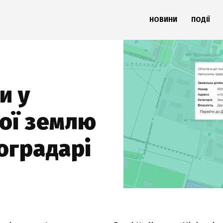
НОВИНИ
ПОДІЇ
и у
ої землю
оградарі