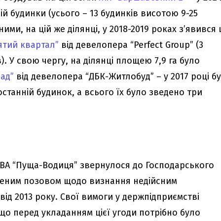
ій будинки (усього – 13 будинків висотою 9-25
 ними, на цій же ділянці, у 2018-2019 роках з’явився
ятий квартал”
від девелопера “Perfect Group” (3
). У свою чергу, на ділянці площею 7,9 га було
рад”
від девелопера “ДБК-Житлобуд” – у 2017 році б
станній будинок, а всього їх було зведено три
НДВА “Пуща-Водиця” звернулося до Господарського
ченим позовом щодо визнання недійсним
від 2013 року. Свої вимоги у держпідприємстві
що перед укладанням цієї угоди потрібно було