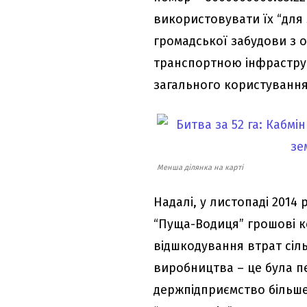
використовувати їх “для
громадської забудови з 
транспортною інфрастру
загального користування
Менша ділянка на карті
Надалі, у листопаді 2014 
“Пуща-Водиця” грошові к
відшкодування втрат сіл
виробництва – це була п
держпідприємство більше