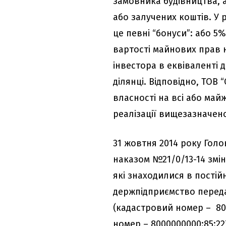
замовника будівництва, 
або залучених коштів. У 
це певні “бонуси”: або 5
вартості майнових прав н
інвестора в еквіваленті д
ділянці. Відповідно, ТОВ
власності на всі або май
реалізації вищезазначен
31 жовтня 2014 року Гол
наказом №21/0/13-14 змі
які знаходилися в постій
держпідприємство передал
(кадастровий номер – 800
номер – 8000000000:85:22