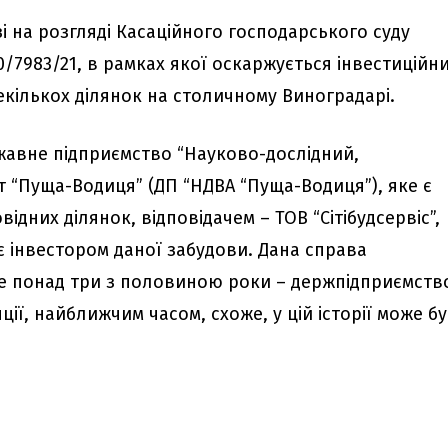
зі на розгляді Касаційного господарського суду
/7983/21, в рамках якої оскаржується інвестиційн
екількох ділянок на столичному Виноградарі.
авне підприємство “Науково-дослідний,
 “Пуща-Водиця” (ДП “НДВА “Пуща-Водиця”), яке є
ідних ділянок, відповідачем – ТОВ “Сітібудсервіс”,
є інвестором даної забудови. Дана справа
е понад три з половиною роки – держпідприємств
ції, найближчим часом, схоже, у цій історії може б