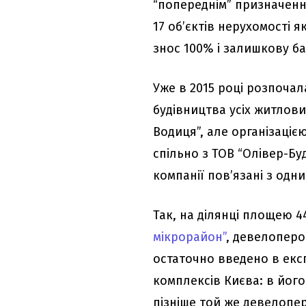
“попереднім” призначенн
17 об’єктів нерухомості я
знос 100% і залишкову ба
Уже в 2015 році розпоча
будівництва усіх житлов
Водиця”, але організацією
спільно з ТОВ “Олівер-Буд
компанії пов’язані з одн
Так, на ділянці площею 44
мікрорайон”
, девелоперо
остаточно введено в експ
комплексів Києва: в його
пізніше той же девелопер