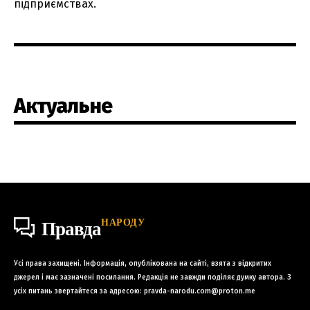
підприємствах.
Актуальне
НАРОДУ
Правда
Усі права захищені. Інформація, опублікована на сайті, взята з відкритих
джерел і має зазначені посилання. Редакція не завжди поділяє думку автора. З
усіх питань звертайтеся за адресою:
pravda-narodu.com@proton.me