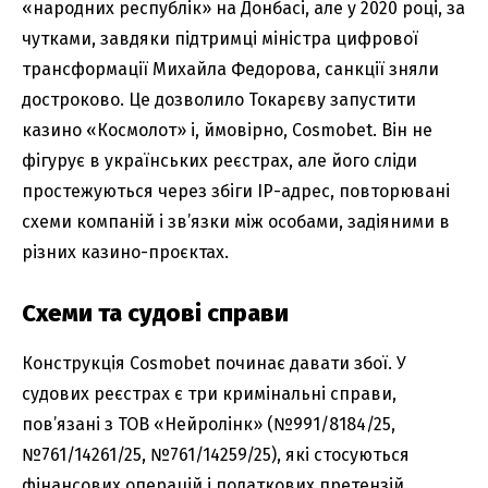
«народних республік» на Донбасі, але у 2020 році, за
чутками, завдяки підтримці міністра цифрової
трансформації Михайла Федорова, санкції зняли
достроково. Це дозволило Токарєву запустити
казино «Космолот» і, ймовірно, Cosmobet. Він не
фігурує в українських реєстрах, але його сліди
простежуються через збіги IP-адрес, повторювані
схеми компаній і зв’язки між особами, задіяними в
різних казино-проєктах.
Схеми та судові справи
Конструкція Cosmobet починає давати збої. У
судових реєстрах є три кримінальні справи,
пов’язані з ТОВ «Нейролінк» (№991/8184/25,
№761/14261/25, №761/14259/25), які стосуються
фінансових операцій і податкових претензій.