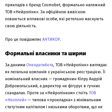
прикладів є бренд Cosmobet, формально належний
ТОВ «Нейролінк». За офіційною вивіскою
ховаються впливові особи, які ретельно маскують
свою діяльність.
Про це повідомляє
АНТИКОР
.
Формальні власники та ширми
За даними
Опендатабота
, ТОВ «Нейролінк» виглядає
як легальна компанія з українською реєстрацією. Її
номінальний власник — громадянин Кіпру Андрій
Добровольський, а директор не фігурує в гучних
скандалах. Проте за «Нейролінком» стоїть
ТОВ
«Неоплей»
— типова «прокладка» з мінімальним
статутним капіталом і низькими оборотами, що не