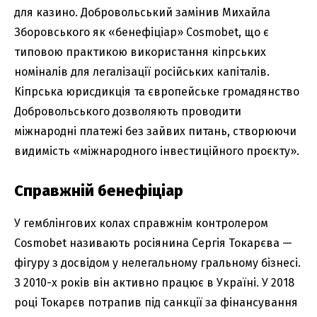
для казино. Добровольський замінив Михайла
Зборовського як «бенефіціар» Cosmobet, що є
типовою практикою використання кіпрських
номіналів для легалізації російських капіталів.
Кіпрська юрисдикція та європейське громадянство
Добровольського дозволяють проводити
міжнародні платежі без зайвих питань, створюючи
видимість «міжнародного інвестиційного проєкту».
Справжній бенефіціар
У гемблінгових колах справжнім контролером
Cosmobet називають росіянина Сергія Токарєва —
фігуру з досвідом у нелегальному гральному бізнесі.
З 2010-х років він активно працює в Україні. У 2018
році Токарєв потрапив під санкції за фінансування