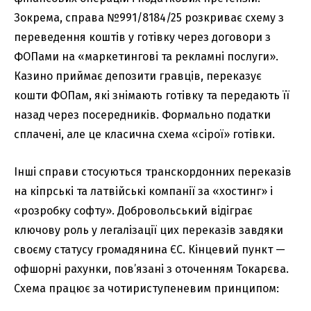
Зокрема, справа №991/8184/25 розкриває схему з
переведення коштів у готівку через договори з
ФОПами на «маркетингові та рекламні послуги».
Казино приймає депозити гравців, переказує
кошти ФОПам, які знімають готівку та передають її
назад через посередників. Формально податки
сплачені, але це класична схема «сірої» готівки.
Інші справи стосуються транскордонних переказів
на кіпрські та латвійські компанії за «хостинг» і
«розробку софту». Добровольський відіграє
ключову роль у легалізації цих переказів завдяки
своєму статусу громадянина ЄС. Кінцевий пункт —
офшорні рахунки, пов’язані з оточенням Токарєва.
Схема працює за чотириступеневим принципом: