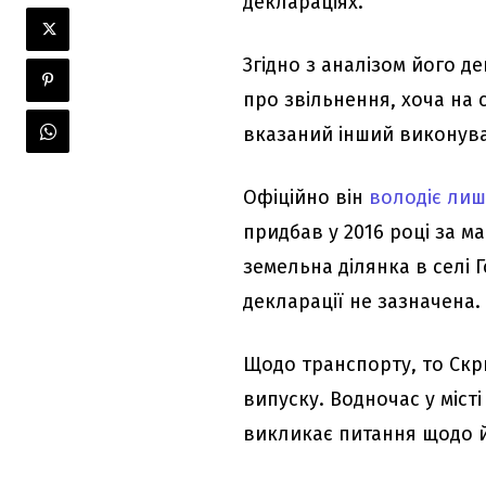
деклараціях.
Згідно з аналізом його д
про звільнення, хоча на 
вказаний інший виконува
Офіційно він
володіє ли
придбав у 2016 році за ма
земельна ділянка в селі Г
декларації не зазначена.
Щодо транспорту, то Скр
випуску. Водночас у міст
викликає питання щодо й