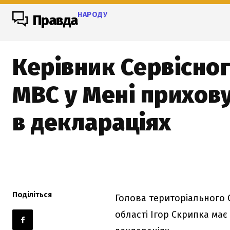
НАРОДУ
Правда
Керівник Сервісно
МВС у Мені прихов
в деклараціях
Поділіться
Голова територіального 
області Ігор Скрипка має