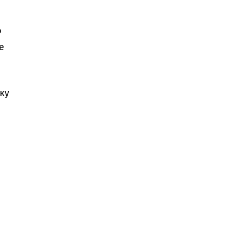
ю
е
ку