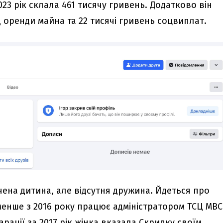
23 рік склала 461 тисячу гривень. Додатково він
 оренди майна та 22 тисячі гривень соцвиплат.
чена дитина, але відсутня дружина. Йдеться про
менше з 2016 року працює адміністратором ТСЦ МВС
арації за 2017 рік жінка вказала Скрипку своїм