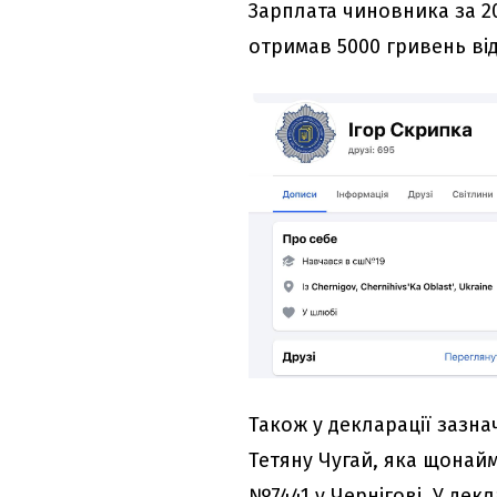
Зарплата чиновника за 20
отримав 5000 гривень від
Також у декларації зазна
Тетяну Чугай, яка щонай
№7441 у Чернігові. У декл