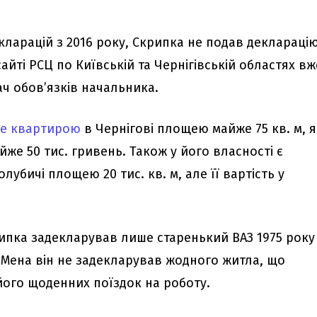
екларацій з 2016 року, Скрипка не подав деклараці
сайті РСЦ по Київській та Чернігівській областях вж
ч обов’язків начальника.
ше квартирою
в Чернігові площею майже 75 кв. м, я
йже 50 тис. гривень. Також у його власності є
олубичі площею 20 тис. кв. м, але її вартість у
ипка задекларував лише старенький ВАЗ 1975 року
і Мена він не задекларував жодного житла, що
ого щоденних поїздок на роботу.