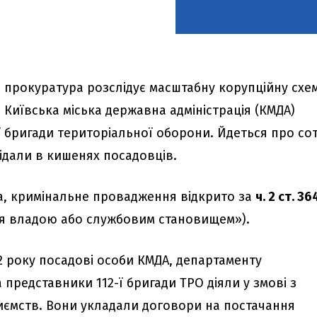
а прокуратура розслідує масштабну корупційну схе
 Київська міська державна адміністрація (КМДА)
ї бригади територіальної оборони. Йдеться про сот
ідали в кишенях посадовців.
ia, кримінальне провадження відкрито за
ч. 2 ст. 36
 владою або службовим становищем»).
22 року посадові особи КМДА, департаменту
 представники 112-ї бригади ТРО діяли у змові з
ємств. Вони укладали договори на постачання