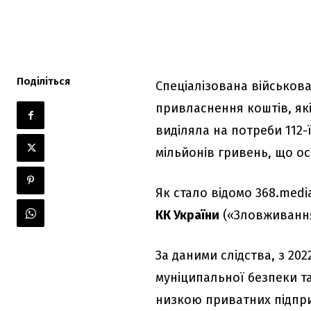
Поділіться
Спеціалізована військов
привласнення коштів, які
виділяла на потреби 112-
мільйонів гривень, що ос
Як стало відомо 368.med
КК України
(«Зловживання
За даними слідства, з 20
муніципальної безпеки та
низкою приватних підпри