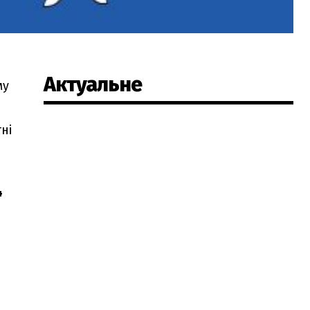
Актуальне
му
ні
4