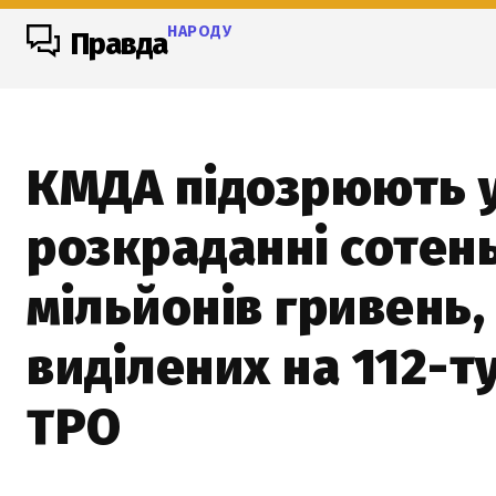
НАРОДУ
Правда
КМДА підозрюють 
розкраданні сотен
мільйонів гривень,
виділених на 112-т
ТРО