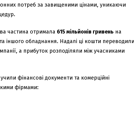
оронних потреб за завищеними цінами, уникаючи
цедур.
кова частина отримала
615 мільйонів гривень
на
та іншого обладнання. Надалі ці кошти переводили
омпанії, а прибуток розподіляли між учасниками
илучили фінансові документи та комерційні
такими фірмами: