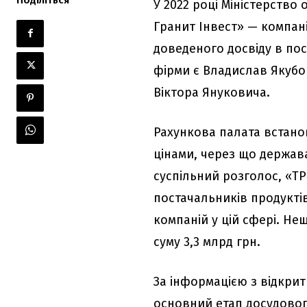
У 2022 році Міністерство
Гранит Інвест» — компан
доведеного досвіду в пос
фірми є Владислав Якубов
Віктора Януковича.
Рахункова палата встано
цінами, через що держав
суспільний розголос, «Т
постачальників продукті
компаній у цій сфері. Н
суму 3,3 млрд грн.
За інформацією з відкри
основний етап досудовог