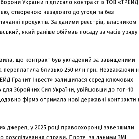
 оборони України підписало контракт із ТОВ «ТРЕЙД
ією, створеною незадовго до угоди та без
тачанні продуктів. За даними реєстрів, власником
ський, який раніше обіймав посаду за часів уряду
вила, що контракт був укладений за завищеними
а переплатила близько 250 млн грн. Незважаючи 
РЕЙД Гранит Інвест» залишилася серед ключових
в для Збройних Сил України, увійшовши до топ-10
ещодавно фірма отримала нові державні контракти 
тих джерел, у 2025 році правоохоронці завершили
о розслідування справи. Проте, за даними ЗМІ,