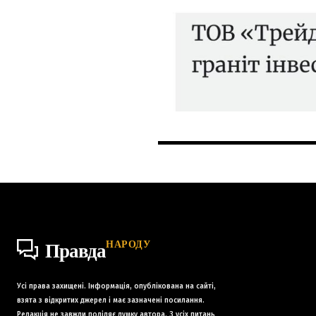
НАРОДУ
Правда
Усі права захищені. Інформація, опублікована на сайті,
взята з відкритих джерел і має зазначені посилання.
Редакція не завжди поділяє думку автора. З усіх питань