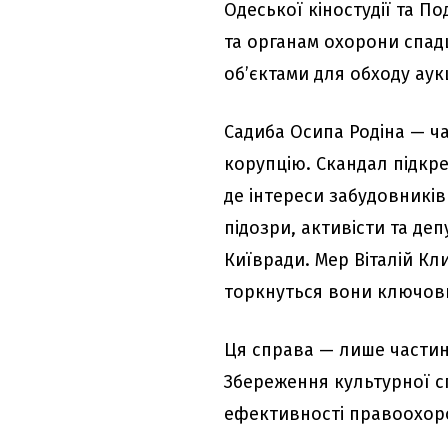
Одеської кіностудії та 
та органам охорони спад
об’єктами для обходу аукц
Садиба Осипа Родіна — ч
корупцію. Скандал підкр
де інтереси забудовників
підозри, активісти та де
Київради. Мер Віталій Кл
торкнуться вони ключови
Ця справа — лише частин
Збереження культурної с
ефективності правоохор