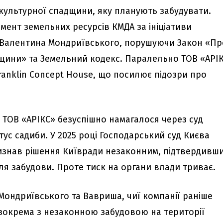
 культурної спадщини, яку планують забудувати.
мент земельних ресурсів КМДА за ініціативи
 Валентина Мондриївського, порушуючи Закон «Пр
щини» та Земельний кодекс. Паралельно ТОВ «АРІ
ranklin Concept House, що посилює підозри про
 ТОВ «АРІКС» безуспішно намагалося через суд
ус садиби. У 2025 році Господарський суд Києва
изнав рішення Київради незаконним, підтвердивши
ля забудови. Проте тиск на органи влади триває.
Мондриївського та Вавриша, чиї компанії раніше
 зокрема з незаконною забудовою на території