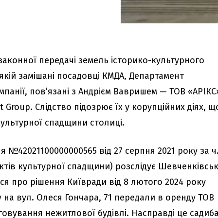
езаконної передачі земель історико-культурного
 якій замішані посадовці КМДА, Департамент
мпанії, пов’язані з Андрієм Вавришем — ТОВ «АРІКС
t Group. Слідство підозрює їх у корупційних діях, щ
ультурної спадщини столиці.
№42021100000000565 від 27 серпня 2021 року за ч.
єктів культурної спадщини) розслідує Шевченківсь
ься про рішення Київради від 8 лютого 2024 року
 на вул. Олеся Гончара, 71 передали в оренду ТОВ
говування нежитлової будівлі. Насправді це садиб