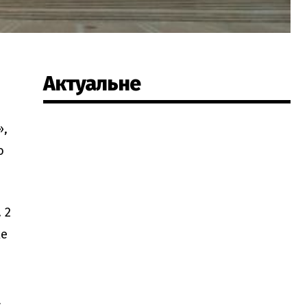
Актуальне
»,
о
 2
ке
а