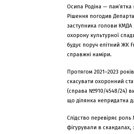
Осипа Родіна — пам’ятка
Рішення погодив Департа
заступника голови КМДА
охорону культурної спад
будує поруч елітний ЖК F
справжні наміри.
Протягом 2021–2023 років
скасувати охоронний стат
(справа №910/4548/24) в
що ділянка непридатна д
Слідство перевіряє роль 
фігурували в скандалах,