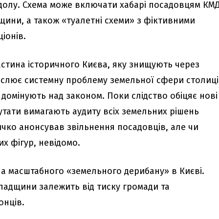
Подолу. Схема може включати хабарі посадовцям КМ
щини, а також «туалетні схеми» з фіктивними
іонів.
астина історичного Києва, яку знищують через
еслює системну проблему земельної сфери столиці
 домінують над законом. Поки слідство обіцяє нові
путати вимагають аудиту всіх земельних рішень
ичко анонсував звільнення посадовців, але чи
х фігур, невідомо.
а масштабного «земельного дерибану» в Києві.
падщини залежить від тиску громади та
онців.