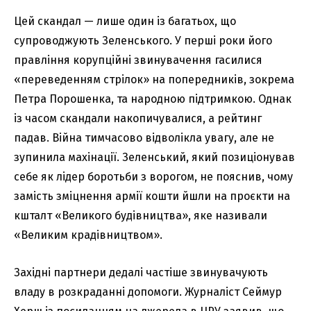
Цей скандал — лише один із багатьох, що
супроводжують Зеленського. У перші роки його
правління корупційні звинувачення гасилися
«переведенням стрілок» на попередників, зокрема
Петра Порошенка, та народною підтримкою. Однак
із часом скандали накопичувалися, а рейтинг
падав. Війна тимчасово відволікла увагу, але не
зупинила махінації. Зеленський, який позиціонував
себе як лідер боротьби з ворогом, не пояснив, чому
замість зміцнення армії кошти йшли на проєкти на
кшталт «Великого будівництва», яке називали
«Великим крадівництвом».
Західні партнери дедалі частіше звинувачують
владу в розкраданні допомоги. Журналіст Сеймур