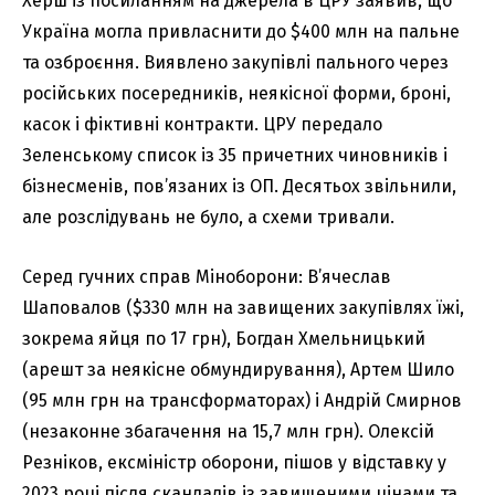
Херш із посиланням на джерела в ЦРУ заявив, що
Україна могла привласнити до $400 млн на пальне
та озброєння. Виявлено закупівлі пального через
російських посередників, неякісної форми, броні,
касок і фіктивні контракти. ЦРУ передало
Зеленському список із 35 причетних чиновників і
бізнесменів, пов’язаних із ОП. Десятьох звільнили,
але розслідувань не було, а схеми тривали.
Серед гучних справ Міноборони: В’ячеслав
Шаповалов ($330 млн на завищених закупівлях їжі,
зокрема яйця по 17 грн), Богдан Хмельницький
(арешт за неякісне обмундирування), Артем Шило
(95 млн грн на трансформаторах) і Андрій Смирнов
(незаконне збагачення на 15,7 млн грн). Олексій
Резніков, ексміністр оборони, пішов у відставку у
2023 році після скандалів із завищеними цінами та