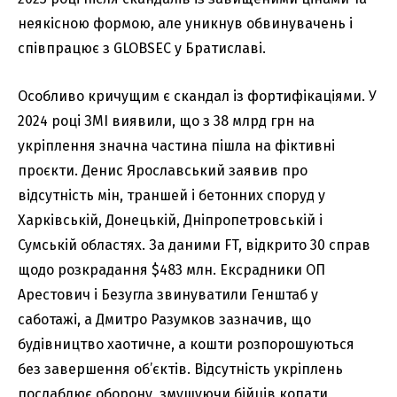
неякісною формою, але уникнув обвинувачень і
співпрацює з GLOBSEC у Братиславі.
Особливо кричущим є скандал із фортифікаціями. У
2024 році ЗМІ виявили, що з 38 млрд грн на
укріплення значна частина пішла на фіктивні
проєкти. Денис Ярославський заявив про
відсутність мін, траншей і бетонних споруд у
Харківській, Донецькій, Дніпропетровській і
Сумській областях. За даними FT, відкрито 30 справ
щодо розкрадання $483 млн. Ексрадники ОП
Арестович і Безугла звинуватили Генштаб у
саботажі, а Дмитро Разумков зазначив, що
будівництво хаотичне, а кошти розпорошуються
без завершення об’єктів. Відсутність укріплень
послаблює оборону, змушуючи бійців копати