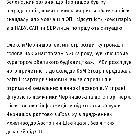
Зеленський заявив, що Чернишов був «у
відрядженні», намагаючись зберегти обличчя після
скандалу, але мовчання ОП і відсутність коментарів
від НАБУ, САП чи ДБР лише погіршують ситуацію.
Олексій Чернишов, ексміністр розвитку громад і
голова НАК «Нафтогаз» із 2022 року, був ключовим
куратором «Великого будівництва». НАБУ розслідує
його причетність до схем, де KSM Group передавала
елітні квартири чиновникам за сприяння в
отриманні земельних ділянок і дозволів. У справі
фігурують помічники Чернишова та його партнери.
Після витоків інформації та підготовки обшуків
Чернишов раптово виїхав «у відрядження»,
можливо, до Австрії чи Швейцарії, без чітких
деталей від ОП.