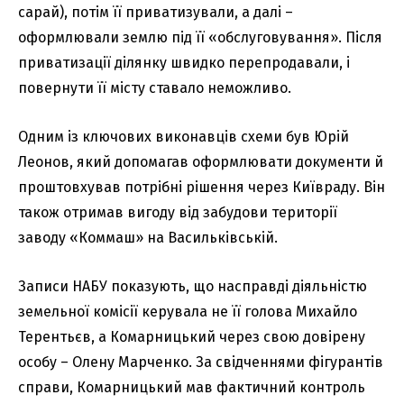
сарай), потім її приватизували, а далі –
оформлювали землю під її «обслуговування». Після
приватизації ділянку швидко перепродавали, і
повернути її місту ставало неможливо.
Одним із ключових виконавців схеми був Юрій
Леонов, який допомагав оформлювати документи й
проштовхував потрібні рішення через Київраду. Він
також отримав вигоду від забудови території
заводу «Коммаш» на Васильківській.
Записи НАБУ показують, що насправді діяльністю
земельної комісії керувала не її голова Михайло
Терентьєв, а Комарницький через свою довірену
особу – Олену Марченко. За свідченнями фігурантів
справи, Комарницький мав фактичний контроль