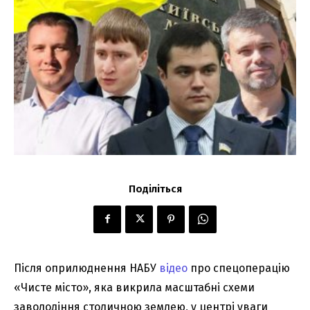
Поділіться
Після оприлюднення НАБУ
відео
про спецоперацію
«Чисте місто», яка викрила масштабні схеми
заволодіння столичною землею, у центрі уваги