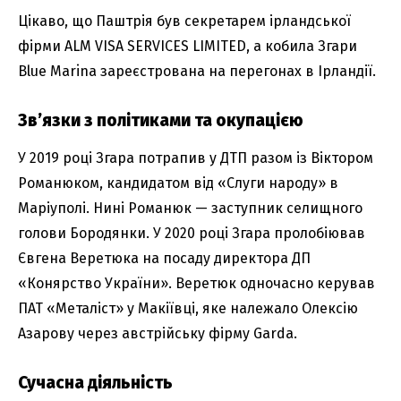
Цікаво, що Паштрія був секретарем ірландської
фірми ALM VISA SERVICES LIMITED, а кобила Згари
Blue Marina зареєстрована на перегонах в Ірландії.
Зв’язки з політиками та окупацією
У 2019 році Згара потрапив у ДТП разом із Віктором
Романюком, кандидатом від «Слуги народу» в
Маріуполі. Нині Романюк — заступник селищного
голови Бородянки. У 2020 році Згара пролобіював
Євгена Веретюка на посаду директора ДП
«Конярство України». Веретюк одночасно керував
ПАТ «Металіст» у Макіївці, яке належало Олексію
Азарову через австрійську фірму Garda.
Сучасна діяльність