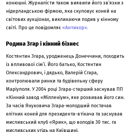
конюшні. Журналісти також виявили його зв’язки з
нідерландською фірмою, яка скуповує коней на
світових аукціонах, викликаючи подив у кінному
світі. Про це повідомляє
«Антикор».
Родина Згар і кінний бізнес
Костянтин Згара, уродженець Донеччини, походить
із впливової сім’ї. Його батько, Костянтин
Олександрович, і дядько, Валерій Сгара,
контролювали ринки та будівельну сферу
Маріуполя. У 2004 році Згара-старший заснував ПП
«Кінний завод «Мілленіум», яке розвивав його син.
За часів Януковича Згара-молодший постачав
елітних коней для президента-втікача та заснував
мисливський клуб «Ярик», що володів 30 тис. га
мисливських угідь на Київщині.