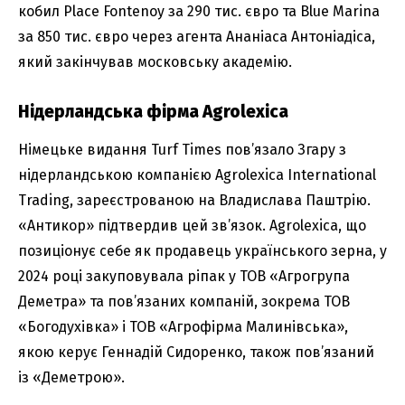
кобил Place Fontenoy за 290 тис. євро та Blue Marina
за 850 тис. євро через агента Ананіаса Антоніадіса,
який закінчував московську академію.
Нідерландська фірма Agrolexica
Німецьке видання Turf Times пов’язало Згару з
нідерландською компанією Agrolexica International
Trading, зареєстрованою на Владислава Паштрію.
«Антикор» підтвердив цей зв’язок. Agrolexica, що
позиціонує себе як продавець українського зерна, у
2024 році закуповувала ріпак у ТОВ «Агрогрупа
Деметра» та пов’язаних компаній, зокрема ТОВ
«Богодухівка» і ТОВ «Агрофірма Малинівська»,
якою керує Геннадій Сидоренко, також пов’язаний
із «Деметрою».