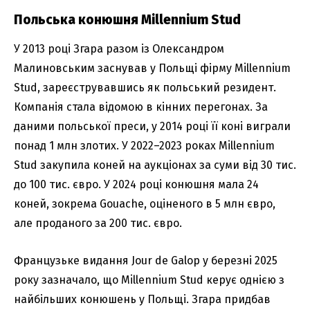
Польська конюшня Millennium Stud
У 2013 році Згара разом із Олександром
Малиновським заснував у Польщі фірму Millennium
Stud, зареєструвавшись як польський резидент.
Компанія стала відомою в кінних перегонах. За
даними польської преси, у 2014 році її коні виграли
понад 1 млн злотих. У 2022–2023 роках Millennium
Stud закупила коней на аукціонах за суми від 30 тис.
до 100 тис. євро. У 2024 році конюшня мала 24
коней, зокрема Gouache, оціненого в 5 млн євро,
але проданого за 200 тис. євро.
Французьке видання Jour de Galop у березні 2025
року зазначало, що Millennium Stud керує однією з
найбільших конюшень у Польщі. Згара придбав