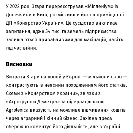
У 2022 році Згара перереєстрував «Мілленіум» із
Донеччини в Київ, розмістивши його в приміщенні
ДП «Конярство України». Це сусідство викликає
запитання, адже 54 тис. га земель підприємства
залишаються привабливими для махінацій, навіть
під час війни.
Висновки
Витрати Згари на коней у Європі — мільйони євро —
контрастують із неясним походженням його статків.
Схеми з «Конярством України», зв’язки з
«Агрогрупою Деметра» та нідерландською
Agrolexica вказують на можливе відмивання коштів
через аграрний і кінний бізнес. Західна преса
обережно коментує його діяльність, але в Україні