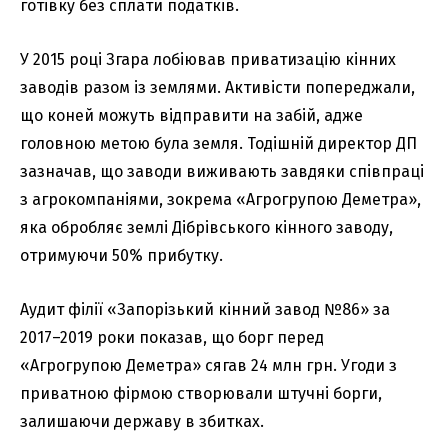
готівку без сплати податків.
У 2015 році Згара лобіював приватизацію кінних
заводів разом із землями. Активісти попереджали,
що коней можуть відправити на забій, адже
головною метою була земля. Тодішній директор ДП
зазначав, що заводи виживають завдяки співпраці
з агрокомпаніями, зокрема «Агрогрупою Деметра»,
яка обробляє землі Дібрівського кінного заводу,
отримуючи 50% прибутку.
Аудит філії «Запорізький кінний завод №86» за
2017–2019 роки показав, що борг перед
«Агрогрупою Деметра» сягав 24 млн грн. Угоди з
приватною фірмою створювали штучні борги,
залишаючи державу в збитках.