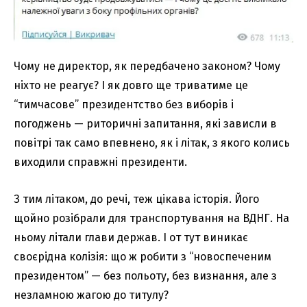
Чому не директор, як передбачено законом? Чому
ніхто не реагує? І як довго ще триватиме це
“тимчасове” президентство без виборів і
погоджень — риторичні запитання, які зависли в
повітрі так само впевнено, як і літак, з якого колись
виходили справжні президенти.
З тим літаком, до речі, теж цікава історія. Його
щойно розібрали для транспортування на ВДНГ. На
ньому літали глави держав. І от тут виникає
своєрідна колізія: що ж робити з “новоспеченим
президентом” — без польоту, без визнання, але з
незламною жагою до титулу?