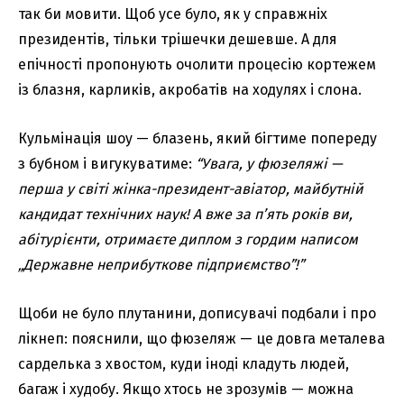
так би мовити. Щоб усе було, як у справжніх
президентів, тільки трішечки дешевше. А для
епічності пропонують очолити процесію кортежем
із блазня, карликів, акробатів на ходулях і слона.
Кульмінація шоу — блазень, який бігтиме попереду
з бубном і вигукуватиме:
“Увага, у фюзеляжі —
перша у світі жінка-президент-авіатор, майбутній
кандидат технічних наук! А вже за п’ять років ви,
абітурієнти, отримаєте диплом з гордим написом
„Державне неприбуткове підприємство”!”
Щоби не було плутанини, дописувачі подбали і про
лікнеп: пояснили, що фюзеляж — це довга металева
сарделька з хвостом, куди іноді кладуть людей,
багаж і худобу. Якщо хтось не зрозумів — можна