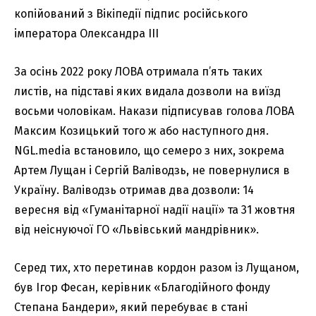
За осінь 2022 року ЛОВА отримала п’ять таких
листів, на підставі яких видала дозволи на виїзд
восьми чоловікам. Накази підписував голова ЛОВА
Максим Козицький того ж або наступного дня.
NGL.media встановило, що семеро з них, зокрема
Артем Лущан і Сергій Валіводзь, не повернулися в
Україну. Валіводзь отримав два дозволи: 14
вересня від «Гуманітарної надії нації» та 31 жовтня
від неіснуючої ГО «Львівський мандрівник».
Серед тих, хто перетинав кордон разом із Лущаном,
був Ігор Фесан, керівник «Благодійного фонду
Степана Бандери», який перебуває в стані