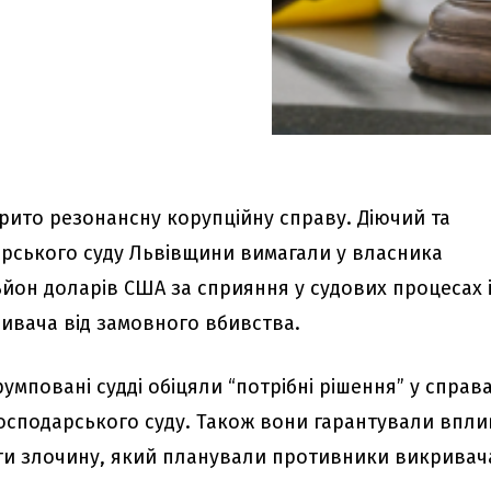
крито резонансну корупційну справу. Діючий та
рського суду Львівщини вимагали у власника
ьйон доларів США за сприяння у судових процесах 
ривача від замовного вбивства.
умповані судді обіцяли “потрібні рішення” у справ
Господарського суду. Також вони гарантували впли
гти злочину, який планували противники викривач