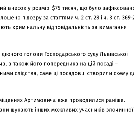
й внесок у розмірі $75 тисяч, що було зафіксован
шено підозру за статтями ч. 2 ст. 28 і ч. 3 ст. 369-
ають кримінальну відповідальність за вимагання
 діючого голови Господарського суду Львівської
а, а також його попередника на цій посаді –
ими слідства, саме ці посадовці створили схему д
міщеннях Артимовича вже проводилися раніше.
гани шукають інших можливих учасників злочинної