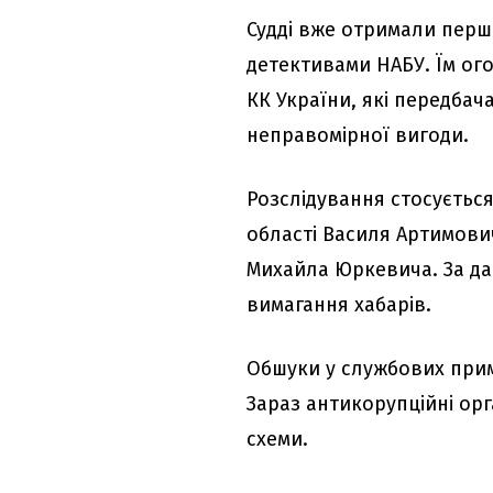
Судді вже отримали перши
детективами НАБУ. Їм оголо
КК України, які передбач
неправомірної вигоди.
Розслідування стосується
області Василя Артимович
Михайла Юркевича. За дан
вимагання хабарів.
Обшуки у службових при
Зараз антикорупційні ор
схеми.