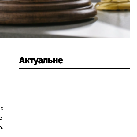
Актуальне
і
ах
в
а.