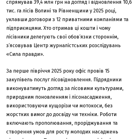
спрямував 39,4 млн грн на догляд і відновлення 10,6
тис. га лісів Волині та Рівненщини у 2025 році,
уклавши договори з 12 приватними компаніями та
підприємцями. Хто отримав ці кошти і чому
лісівники делегують свої обов’язки стороннім,
з’ясовував Центр журналістських розслідувань
«Сила правди».
За перше півріччя 2025 року офіс провів 15
закупівель послуг лісовідновлення. Підрядники
виконуватимуть догляд за лісовими культурами,
природним поновленням і лісонасадження,
використовуючи кущорізи чи мотокоси, без
жорстких вимог до досвіду чи техніки. Роботи
включають прополювання, проріджування та
створення умов для росту молодих насаджень