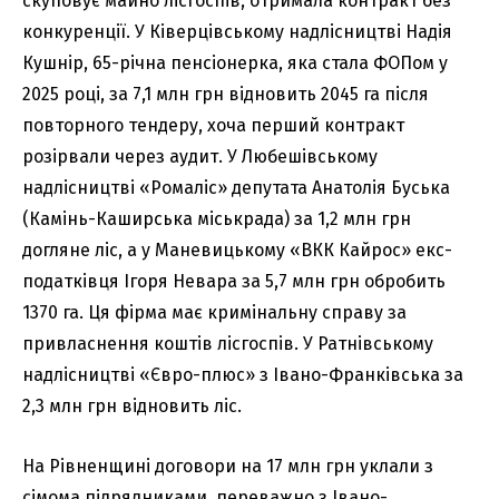
скуповує майно лісгоспів, отримала контракт без
конкуренції. У Ківерцівському надлісництві Надія
Кушнір, 65-річна пенсіонерка, яка стала ФОПом у
2025 році, за 7,1 млн грн відновить 2045 га після
повторного тендеру, хоча перший контракт
розірвали через аудит. У Любешівському
надлісництві «Ромаліс» депутата Анатолія Буська
(Камінь-Каширська міськрада) за 1,2 млн грн
догляне ліс, а у Маневицькому «ВКК Кайрос» екс-
податківця Ігоря Невара за 5,7 млн грн обробить
1370 га. Ця фірма має кримінальну справу за
привласнення коштів лісгоспів. У Ратнівському
надлісництві «Євро-плюс» з Івано-Франківська за
2,3 млн грн відновить ліс.
На Рівненщині договори на 17 млн грн уклали з
сімома підрядниками, переважно з Івано-