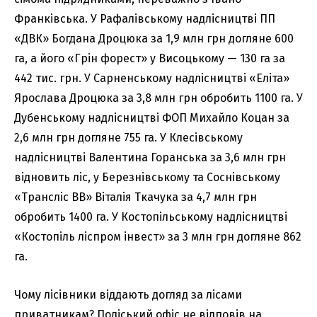
Франківська. У Рафалівському надлісництві ПП
«ДВК» Богдана Дроцюка за 1,9 млн грн догляне 600
га, а його «Грін форест» у Висоцькому — 130 га за
442 тис. грн. У Сарненському надлісництві «Еліта»
Ярослава Дроцюка за 3,8 млн грн обробить 1100 га. У
Дубенському надлісництві ФОП Михайло Коцан за
2,6 млн грн догляне 755 га. У Клесівському
надлісництві Валентина Горанська за 3,6 млн грн
відновить ліс, у Березнівському та Соснівському
«Трансліс ВВ» Віталія Ткачука за 4,7 млн грн
обробить 1400 га. У Костопільському надлісництві
«Костопіль ліспром інвест» за 3 млн грн догляне 862
га.
Чому лісівники віддають догляд за лісами
приватникам? Поліський офіс не відповів на