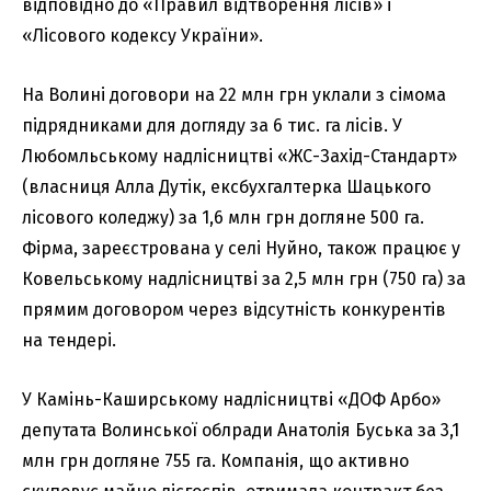
відповідно до «Правил відтворення лісів» і
«Лісового кодексу України».
На Волині договори на 22 млн грн уклали з сімома
підрядниками для догляду за 6 тис. га лісів. У
Любомльському надлісництві «ЖС-Захід-Стандарт»
(власниця Алла Дутік, ексбухгалтерка Шацького
лісового коледжу) за 1,6 млн грн догляне 500 га.
Фірма, зареєстрована у селі Нуйно, також працює у
Ковельському надлісництві за 2,5 млн грн (750 га) за
прямим договором через відсутність конкурентів
на тендері.
У Камінь-Каширському надлісництві «ДОФ Арбо»
депутата Волинської облради Анатолія Буська за 3,1
млн грн догляне 755 га. Компанія, що активно