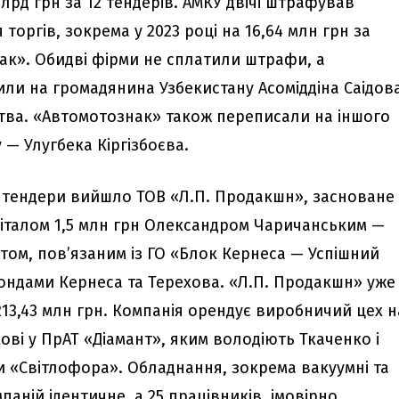
млрд грн за 12 тендерів. АМКУ двічі штрафував
торгів, зокрема у 2023 році на 16,64 млн грн за
ак». Обидві фірми не сплатили штрафи, а
и на громадянина Узбекистану Асоміддіна Саідов
тва. «Автомотознак» також переписали на іншого
— Улугбека Кіргізбоєва.
а тендери вийшло ТОВ «Л.П. Продакшн», засноване 
апіталом 1,5 млн грн Олександром Чаричанським —
том, пов’язаним із ГО «Блок Кернеса — Успішний
фондами Кернеса та Терехова. «Л.П. Продакшн» уже
13,43 млн грн. Компанія орендує виробничий цех н
кові у ПрАТ «Діамант», яким володіють Ткаченко і
«Світлофора». Обладнання, зокрема вакуумні та
паній ідентичне, а 25 працівників, імовірно,