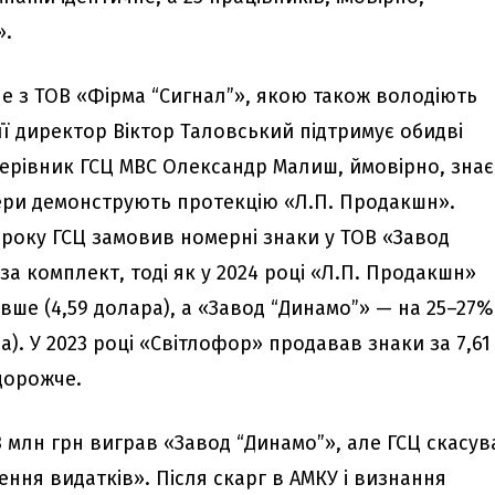
».
е з ТОВ «Фірма “Сигнал”», якою також володіють
її директор Віктор Таловський підтримує обидві
Керівник ГСЦ МВС Олександр Малиш, ймовірно, знає
ери демонструють протекцію «Л.П. Продакшн».
 року ГСЦ замовив номерні знаки у ТОВ «Завод
 за комплект, тоді як у 2024 році «Л.П. Продакшн»
вше (4,59 долара), а «Завод “Динамо”» — на 25–27%
а). У 2023 році «Світлофор» продавав знаки за 7,61
дорожче.
3 млн грн виграв «Завод “Динамо”», але ГСЦ скасув
ння видатків». Після скарг в АМКУ і визнання