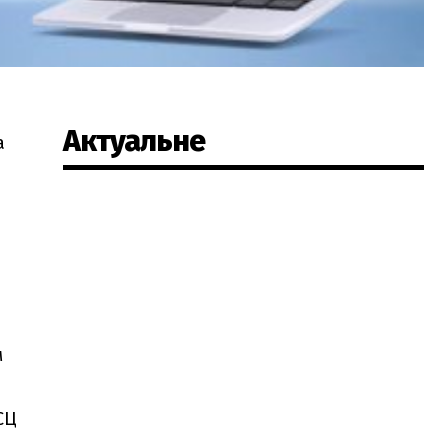
Актуальне
а
м
СЦ