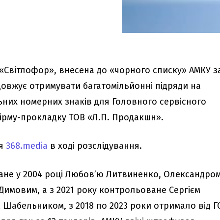
 «Світлофор», внесена до «чорного списку» АМКУ з
довжує отримувати багатомільйонні підряди на
них номерних знаків для Головного сервісного
фірму-прокладку ТОВ «Л.П. Продакшн».
ія
368.media
в ході розслідування.
ане у 2004 році Любов’ю Литвиненко, Олександро
Димовим, а з 2021 року контрольоване Сергієм
 Шабельником, з 2018 по 2023 роки отримало від Г