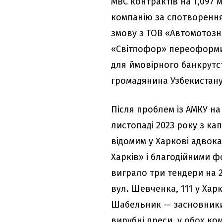
МВС контрактів на 1,097 
компанію за спотворення 
змову з ТОВ «Автомотозн
«Світлофор» переоформил
для ймовірного банкрутс
громадянина Узбекистану 
Після проблем із АМКУ н
листопаді 2023 року з к
відомим у Харкові адвока
Харків» і благодійними 
виграло три тендери на 2
вул. Шевченка, 111 у Хар
Шабельник — засновники 
вирубні преси, у обох ком