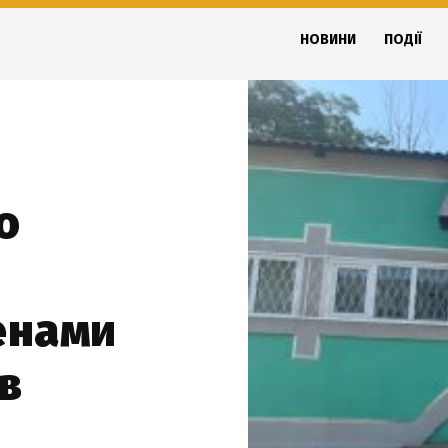
НОВИНИ
ПОДІЇ
о
енами
в