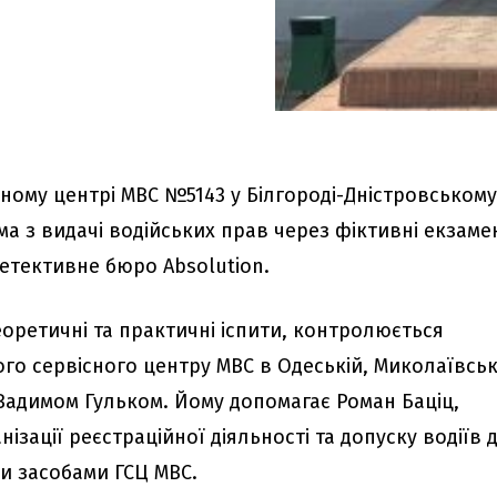
сному центрі МВС №5143 у Білгороді-Дністровськом
ема з видачі водійських прав через фіктивні екзаме
етективне бюро Absolution.
оретичні та практичні іспити, контролюється
го сервісного центру МВС в Одеській, Миколаївськ
 Вадимом Гульком. Йому допомагає Роман Баціц,
ізації реєстраційної діяльності та допуску водіїв 
и засобами ГСЦ МВС.