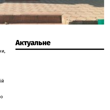
Актуальне
у
ни,
ій
до