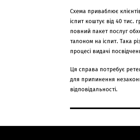
Схема приваблює клієнтів
іспит коштує від 40 тис. 
повний пакет послуг обх
талоном на іспит. Така р
процесі видачі посвідчен
Ця справа потребує рет
для припинення незаконн
відповідальності.