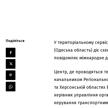
Поділіться
У територіальному серві
(Одеська область) діє сх
повідомляє міжнародне д
Центр, де проводяться те
начальником Регіонально
та Херсонській областях
керівник управління орган
керування транспортним