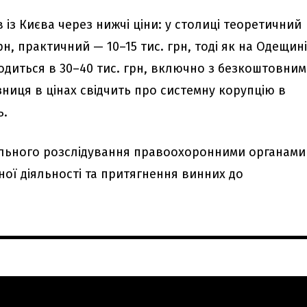
 із Києва через нижчі ціни: у столиці теоретичний
грн, практичний — 10–15 тис. грн, тоді як на Одещин
одиться в 30–40 тис. грн, включно з безкоштовним
ізниця в цінах свідчить про системну корупцію в
ь.
ельного розслідування правоохоронними органами
ої діяльності та притягнення винних до