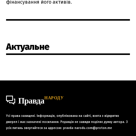
фінансування його активів.
Актуальне
НАРОДУ
Правда
Усі права захищені. Інформація, опублікована на сайті, взята з відкритих
джерел і має зазначені посилання. Редакція не завжди поділяє думку автора. З
усіх питань звертайтеся за адресою:
pravda-narodu.com@proton.me