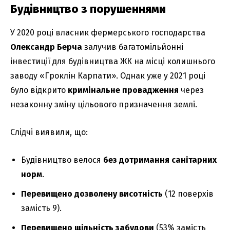
Будівництво з порушеннями
У 2020 році власник фермерського господарства
Олександр Берча
залучив багатомільйонні
інвестиції для будівництва ЖК на місці колишнього
заводу «Гроклін Карпати». Однак уже у 2021 році
було відкрито
кримінальне провадження
через
незаконну зміну цільового призначення землі.
Слідчі виявили, що:
Будівництво велося
без дотримання санітарних
норм
.
Перевищено дозволену висотність
(12 поверхів
замість 9).
Перевищено щільність забудови
(53% замість