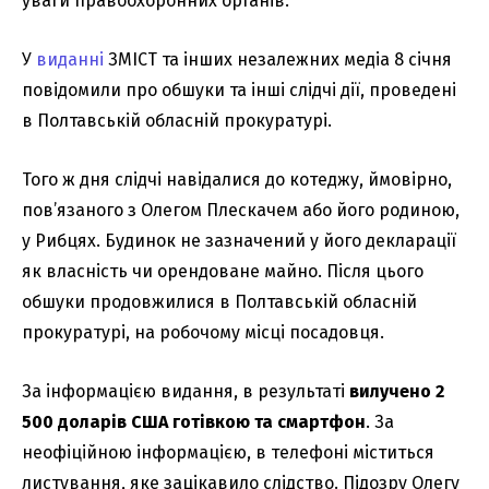
уваги правоохоронних органів.
У
виданні
ЗМІСТ та інших незалежних медіа 8 січня
повідомили про обшуки та інші слідчі дії, проведені
в Полтавській обласній прокуратурі.
Того ж дня слідчі навідалися до котеджу, ймовірно,
пов’язаного з Олегом Плескачем або його родиною,
у Рибцях. Будинок не зазначений у його декларації
як власність чи орендоване майно. Після цього
обшуки продовжилися в Полтавській обласній
прокуратурі, на робочому місці посадовця.
За інформацією видання, в результаті
вилучено 2
500 доларів США готівкою та смартфон
. За
неофіційною інформацією, в телефоні міститься
листування, яке зацікавило слідство. Підозру Олегу