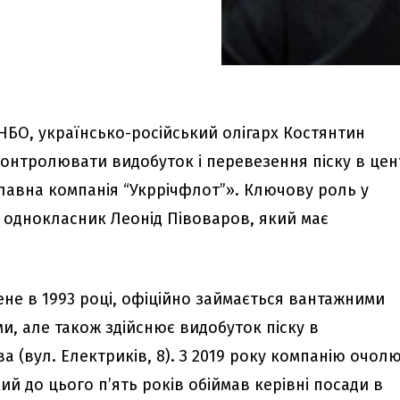
НБО, українсько-російський олігарх Костянтин
нтролювати видобуток і перевезення піску в цен
лавна компанія “Укррічфлот”». Ключову роль у
 і однокласник Леонід Півоваров, який має
.
ене в 1993 році, офіційно займається вантажними
, але також здійснює видобуток піску в
а (вул. Електриків, 8). З 2019 року компанію очол
й до цього п’ять років обіймав керівні посади в