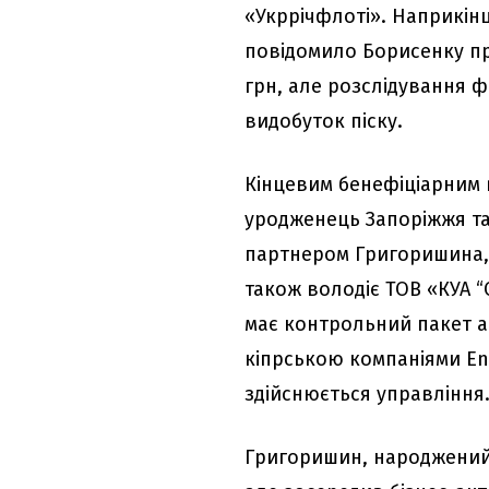
«Укррічфлоті». Наприкінц
повідомило Борисенку про
грн, але розслідування 
видобуток піску.
Кінцевим бенефіціарним 
уродженець Запоріжжя та 
партнером Григоришина,
також володіє ТОВ «КУА 
має контрольний пакет а
кіпрською компаніями Ene
здійснюється управління
Григоришин, народжений у