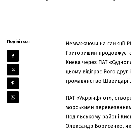
Поділіться
Незважаючи на санкції Р
Григоришин продовжує ко
Києва через ПАТ «Судноп
цьому відіграє його друг
громадянство Швейцарії
ПАТ «Укррічфлот», створ
морськими перевезеннями
Подільському районі Києв
Олександр Борисенко, яки