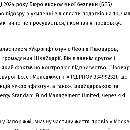
і 2024 року Бюро економічної безпеки (БЕБ)
 підозру в ухиленні від сплати податків на 10,3 м
фактично не просувається, і компанія продовжує
власником «Укррічфлоту» є Леонід Півоваров,
громадянин Швейцарії. Він є давнім другом і
 який фактично контролює підприємство. Півова
“Сварог Ессет Менеджмент”» (ЄДРПОУ 33499232), що
кцій «Укррічфлоту», а також швейцарською та
rgy Standard Fund Management Limited, через які
.
 Запоріжжі, значну частину життя провів у Москві