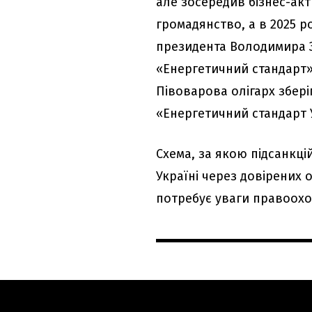
але зосередив бізнес-акт
громадянство, а в 2025 р
президента Володимира З
«Енергетичний стандарт»,
Півоварова олігарх збері
«Енергетичний стандарт 
Схема, за якою підсанкц
Україні через довірених 
потребує уваги правоохо