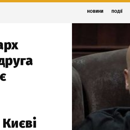
НОВИНИ
ПОДІЇ
арх
друга
є
 Києві