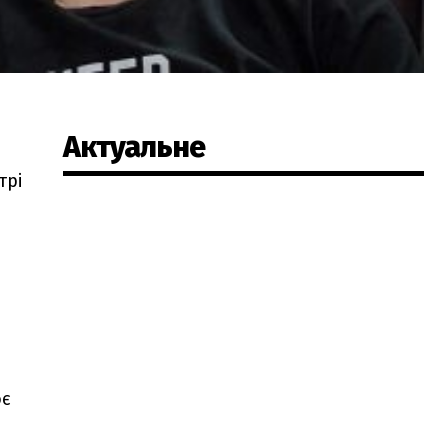
Актуальне
трі
ює