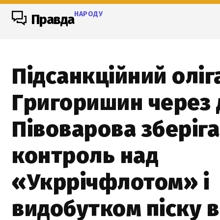
НАРОДУ
Правда
Підсанкційний оліг
Григоришин через 
Півоварова зберіга
контроль над
«Укррічфлотом» і
видобутком піску в