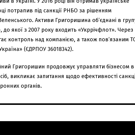
иви в Україні. У 2016 році він отримав українське
оці потрапив під санкції РНБО за рішенням
еленського. Активи Григоришина об’єднані в груп
 до якої з 2007 року входить «Укррічфлот». Через
гає контроль над компанією, а також пов’язаним Т
Україна» (ЄДРПОУ 36018342).
ійний Григоришин продовжує управляти бізнесом в
осіб, викликає запитання щодо ефективності санкці
ронних органів.