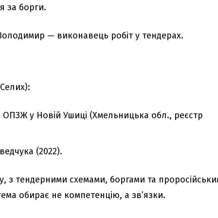
 за борги.
Володимир — виконавець робіт у тендерах.
Селих):
и ОПЗЖ у Новій Ушиці (Хмельницька обл., реєстр
едчука (2022).
ду, з тендерними схемами, боргами та проросійськ
ма обирає не компетенцію, а зв’язки.