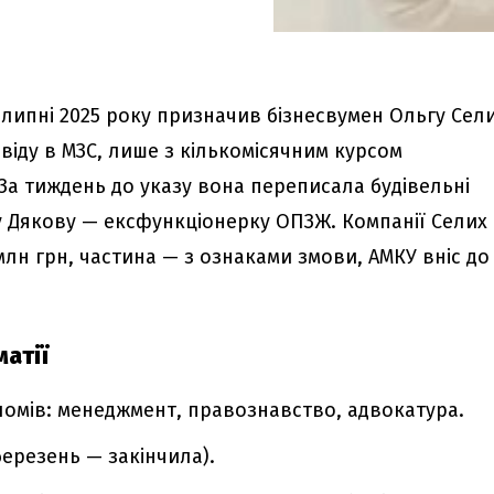
липні 2025 року призначив бізнесвумен Ольгу Сел
віду в МЗС, лише з кількомісячним курсом
За тиждень до указу вона переписала будівельні
 Дякову — ексфункціонерку ОПЗЖ. Компанії Селих
млн грн, частина — з ознаками змови, АМКУ вніс до
атії
ломів: менеджмент, правознавство, адвокатура.
(березень — закінчила).