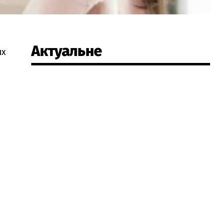
Актуальне
их