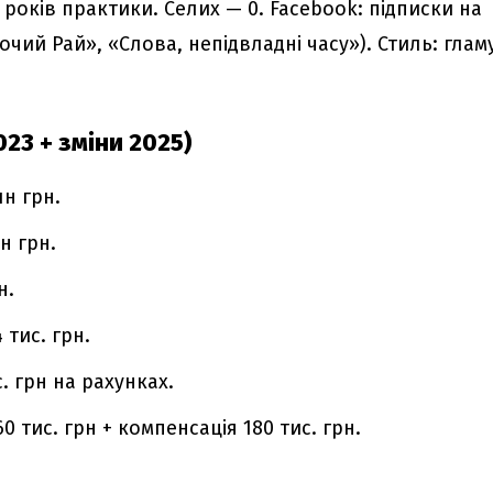
років практики. Селих — 0. Facebook: підписки на
ночий Рай», «Слова, непідвладні часу»). Стиль: глам
23 + зміни 2025)
лн грн.
н грн.
н.
 тис. грн.
с. грн на рахунках.
0 тис. грн + компенсація 180 тис. грн.