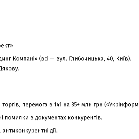
оект»
нг Компані» (всі — вул. Глибочицька, 40, Київ).
Дякову.
+ торгів, перемога в 141 на 35+ млн грн («Укрінформ
ні помилки в документах конкурентів.
 антиконкурентні дії.