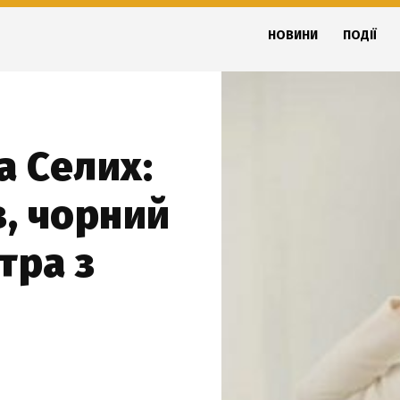
НОВИНИ
ПОДІЇ
а Селих:
в, чорний
тра з