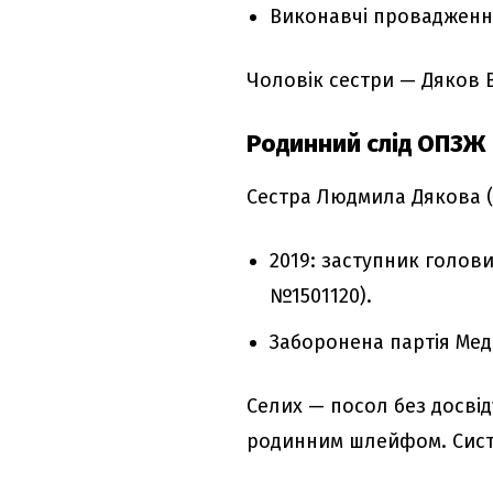
Виконавчі провадження
Чоловік сестри — Дяков 
Родинний слід ОПЗЖ
Сестра Людмила Дякова (
2019: заступник голов
№1501120).
Заборонена партія Медв
Селих — посол без досві
родинним шлейфом. Систе