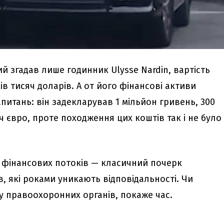
ий згадав лише годинник Ulysse Nardin, вартість
ів тисяч доларів. А от його фінансові активи
питань: він задекларував 1 мільйон гривень, 300
яч євро, проте походження цих коштів так і не було
 фінансових потоків — класичний почерк
, які роками уникають відповідальності. Чи
у правоохоронних органів, покаже час.