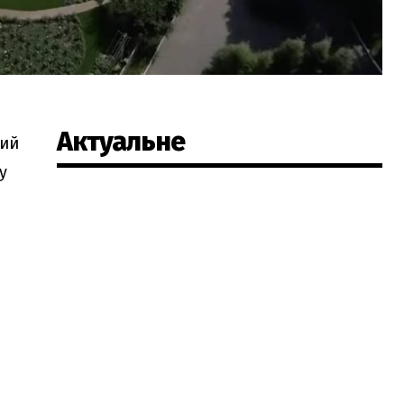
Актуальне
лий
у