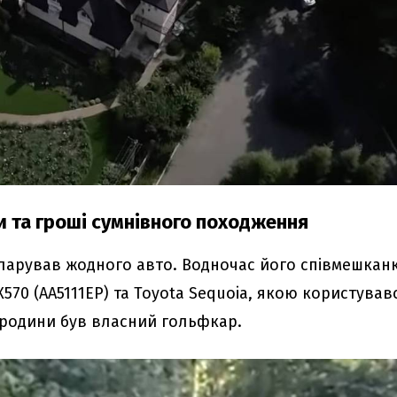
и та гроші сумнівного походження
ларував жодного авто. Водночас його співмешкан
X570 (АА5111ЕР) та Toyota Sequoia, якою користував
 родини був власний гольфкар.