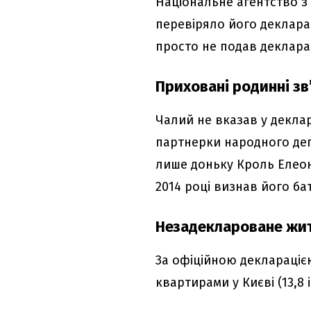
Національне агентство з 
перевіряло його деклараці
просто не подав деклара
Приховані родинні зв
Чалий не вказав у декла
партнерки народного деп
лише доньку Кроль Елеон
2014 році визнав його бат
Незадеклароване жит
За офіційною деклараці
квартирами у Києві (13,8 