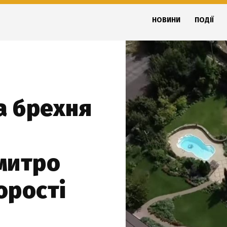
НОВИНИ
ПОДІЇ
а брехня
митро
орості