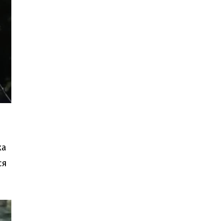
ка
ся