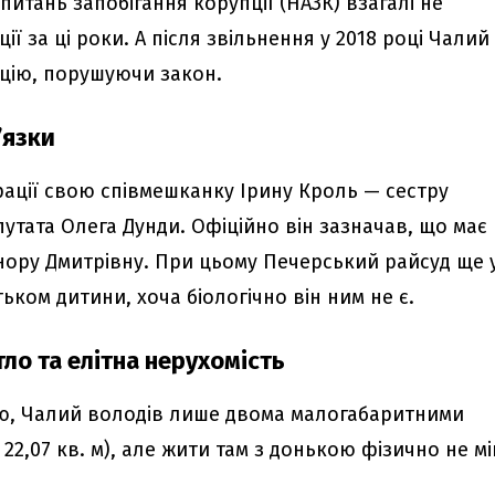
питань запобігання корупції (НАЗК) взагалі не
ї за ці роки. А після звільнення у 2018 році Чалий
цію, порушуючи закон.
’язки
рації свою співмешканку Ірину Кроль — сестру
утата Олега Дунди. Офіційно він зазначав, що має
ору Дмитрівну. При цьому Печерський райсуд ще 
ьком дитини, хоча біологічно він ним не є.
ло та елітна нерухомість
єю, Чалий володів лише двома малогабаритними
і 22,07 кв. м), але жити там з донькою фізично не мі