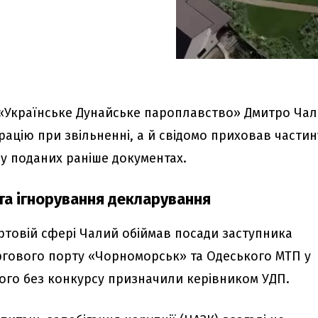
 «Українське Дунайське пароплавство» Дмитро Ча
рацію при звільненні, а й свідомо приховав частин
 у поданих раніше документах.
та ігнорування декларування
ортовій сфері Чалий обіймав посади заступника
ргового порту «Чорноморськ» та Одеського МТП у
його без конкурсу призначили керівником УДП.