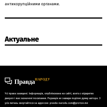
антикорупційними органами.
Актуальне
НАРОДУ
Правда
Усі права захищені. Інформація, опублікована на сайті, взята з відкритих
джерел і має зазначені посилання. Редакція не завжди поділяє думку автора. З
усіх питань звертайтеся за адресою:
pravda-narodu.com@proton.me