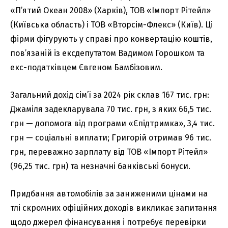
«П’ятий Океан 2008» (Харків), ТОВ «Імпорт Рітейл»
(Київська область) і ТОВ «Вторсім-Флекс» (Київ). Ці
фірми фігурують у справі про конвертацію коштів,
пов’язаній із ексдепутатом Вадимом Горошком та
екс-податківцем Євгеном Бамбізовим.
Загальний дохід сім’ї за 2024 рік склав 167 тис. грн:
Джаміля задекларувала 70 тис. грн, з яких 66,5 тис.
грн — допомога від програми «Єпідтримка», 3,4 тис.
грн — соціальні виплати; Григорій отримав 96 тис.
грн, переважно зарплату від ТОВ «Імпорт Рітейл»
(96,25 тис. грн) та незначні банківські бонуси.
Придбання автомобілів за заниженими цінами на
тлі скромних офіційних доходів викликає запитання
щодо джерел фінансування і потребує перевірки