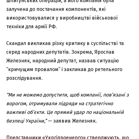
шпигунських операцій, а його компанія була
залучена до постачання компонентів, які
використовувалися у виробництві військової
техніки для армії РФ.
Скандал викликав різку критику в суспільстві та
серед народних депутатів. Зокрема, Ярослав
Железняк, народний депутат, назвав ситуацію
“кричущим провалом” і закликав до ретельного
розслідування.
“Ми не можемо допустити, щоб компанії, пов’язані з
ворогом, отримували підряди на стратегічно
важливі об’єкти. Це прямий удар по національній
безпеці України,”
— заявив Железняк.
Представники «Укргідроенерго» стверджують, що