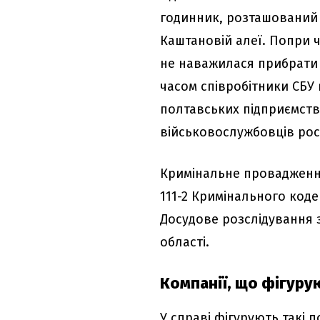
годинник, розташований 
Каштановій алеї. Попри ч
не наважилася прибрати 
часом співробітники СБУ
полтавських підприємств
військовослужбовців росі
Кримінальне провадження 
111-2 Кримінального код
Досудове розслідування з
області.
Компанії, що фігурую
У справі фігурують такі 