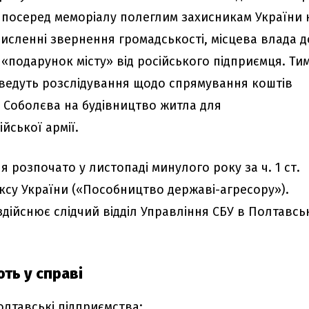
посеред меморіалу полеглим захисникам України 
исленні звернення громадськості, місцева влада д
«подарунок місту» від російського підприємця. Ти
 ведуть розслідування щодо спрямування коштів
 Соболєва на будівництво житла для
йської армії.
розпочато у листопаді минулого року за ч. 1 ст.
ексу України («Пособництво державі-агресору»).
дійснює слідчий відділ Управління СБУ в Полтавсь
ть у справі
полтавські підприємства: