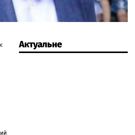
Актуальне
є
рий