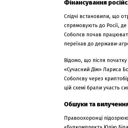
Фінансування російс
Слідчі встановили, що от
спрямовують до Росії, де
Соболєв почав працювати 
переїхав до держави-агр
Відомо, що після початк
«Сучасний Дім» Лариса Б
Соболєву через криптобі
цій схемі брали участь с
Обшуки та вилучення
Правоохоронці підозрюют
«Будкомплект» Юлію Білай