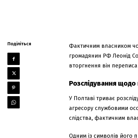
Поділіться
Фактичним власником чот
громадянин РФ Леонід С
вторгнення він переписав 
Розслідування щодо
У Полтаві триває розслі
агресору службовими осо
слідства, фактичним вла
Одним із символів його 