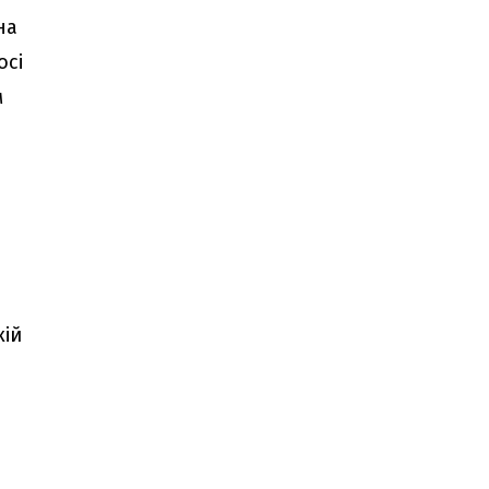
на
осі
м
кій