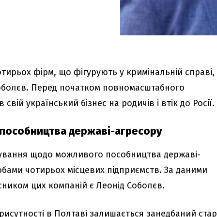
ирьох фірм, що фігурують у кримінальній справі, 
оболєв. Перед початком повномасштабного
свій український бізнес на родичів і втік до Росії.
 пособництва державі-агресору
дування щодо можливого пособництва державі-
бами чотирьох місцевих підприємств. За даними
сником цих компаній є Леонід Соболєв.
присутності в Полтаві залишається занедбаний ста