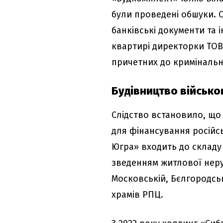
були проведені обшуки. 
банківські документи та 
квартирі директорки ТОВ 
причетних до криміналь
Будівництво військо
Слідство встановило, що
для фінансування російсь
Югра» входить до складу
зведенням житлової неру
Московській, Бєлгородськ
храмів РПЦ.