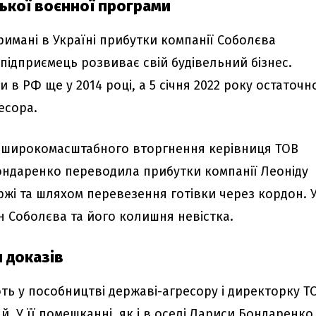
ької воєнної програми
римані в Україні прибутки компанії Соболєва
 підприємець розвиває свій будівельний бізнес.
в РФ ще у 2014 році, а 5 січня 2022 року остаточн
есора.
у широкомасштабного вторгнення керівниця ТОВ
ондаренко переводила прибутки компанії Леоніду
ржі та шляхом перевезення готівки через кордон. 
ин Соболєва та його колишня невістка.
 доказів
ь у пособництві державі-агресору і директорку Т
. У її помешканні, як і в оселі Лариси Бондаренко