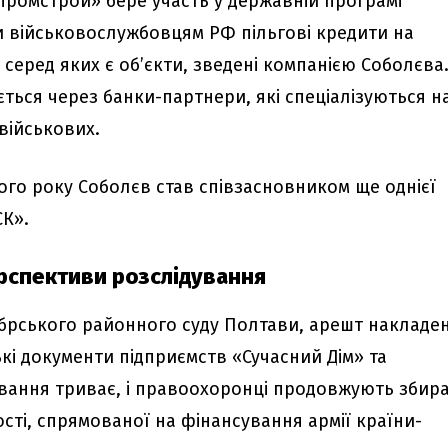
бпромстрой» бере участь у державній програмі
и військовослужбовцям РФ пільгові кредити на
серед яких є об’єкти, зведені компанією Соболєва
ться через банки-партнери, які спеціалізуються н
військових.
лого року Соболєв став співзасновником ще однієї
СК».
ерспективи розслідування
ябрського районного суду Полтави, арешт накладе
кі документи підприємств «Сучасний Дім» та
дування триває, і правоохоронці продовжують збир
сті, спрямованої на фінансування армії країни-