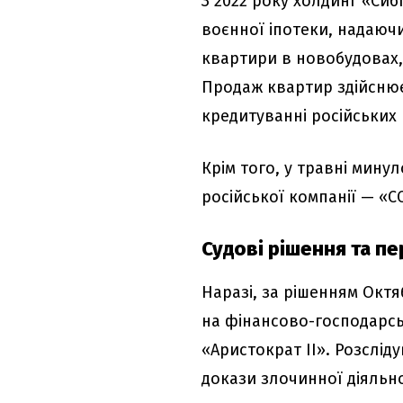
З 2022 року холдинг «Си
воєнної іпотеки, надаюч
квартири в новобудовах, 
Продаж квартир здійснює
кредитуванні російських 
Крім того, у травні мину
російської компанії — «С
Судові рішення та п
Наразі, за рішенням Окт
на фінансово-господарсь
«Аристократ II». Розслі
докази злочинної діяльно