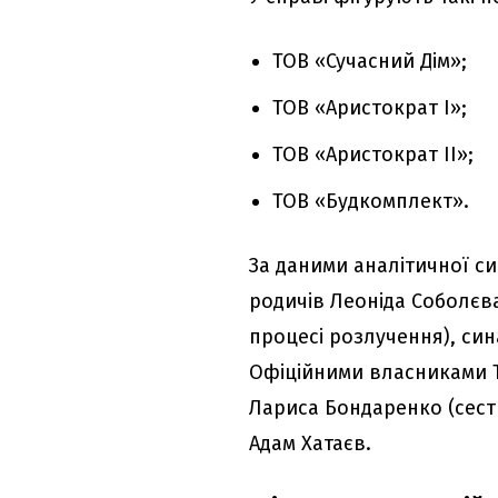
ТОВ «Сучасний Дім»;
ТОВ «Аристократ I»;
ТОВ «Аристократ II»;
ТОВ «Будкомплект».
За даними аналітичної си
родичів Леоніда Соболєв
процесі розлучення), си
Офіційними власниками Т
Лариса Бондаренко (сест
Адам Хатаєв.