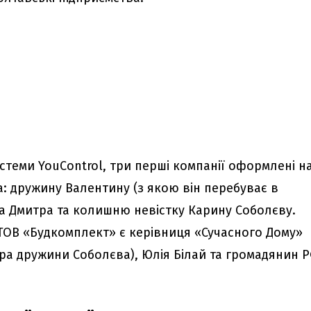
стеми YouControl, три перші компанії оформлені н
а: дружину Валентину (з якою він перебуває в
на Дмитра та колишню невістку Карину Соболєву.
ОВ «Будкомплект» є керівниця «Сучасного Дому»
ра дружини Соболєва), Юлія Білай та громадянин 