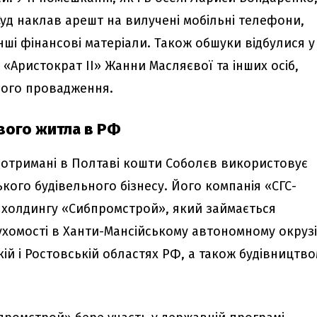
Суд наклав арешт на вилучені мобільні телефони,
інші фінансові матеріали. Також обшуки відбулися у
«Аристократ II» Жанни Масляєвої та інших осіб,
ного провадження.
вого житла в РФ
 отримані в Полтаві кошти Соболєв використовує
кого будівельного бізнесу. Його компанія «СГС-
 холдингу «Сибпромстрой», який займається
хомості в Ханти-Мансійському автономному окрузі
ій і Ростовській областях РФ, а також будівництв