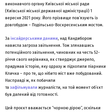
виконавчого органу Київської міської ради
(Київської міської державної адміністрації) 1
вересня 2021 року. Його прізвище пов’язують із
довгобудом – Подільсько-Воскресенським мостом.
За
інсайдерськими даними
, над Кандибором
нависла загроза звільнення. Тож злякавшись
потенційного звільнення, чиновник на честь 52-
річчя свого керівника, як стверджує джерело,
придумав історію, яку одразу ж підхопили піарники
Кличка – про те, що нібито міст вже побудований.
Насправді ж, як побачили
та
зафільмували
журналісти, на той момент об’єкт
був далекий від готовності.
Цей проєкт вважається “чорною дірою”, оскільки