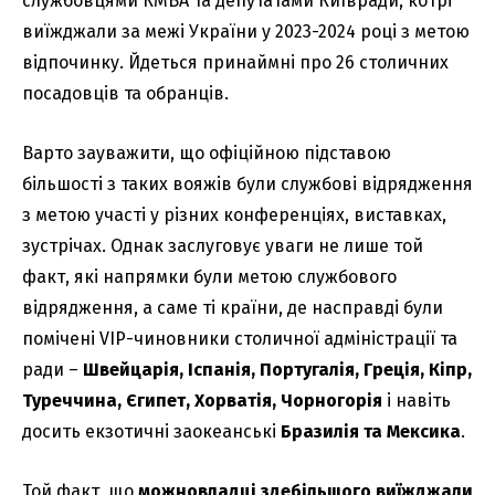
службовцями КМВА та депутатами Київради, котрі
виїжджали за межі України у 2023-2024 році з метою
відпочинку. Йдеться принаймні про 26 столичних
посадовців та обранців.
Варто зауважити, що офіційною підставою
більшості з таких вояжів були службові відрядження
з метою участі у різних конференціях, виставках,
зустрічах. Однак заслуговує уваги не лише той
факт, які напрямки були метою службового
відрядження, а саме ті країни, де насправді були
помічені VIP-чиновники столичної адміністрації та
ради –
Швейцарія, Іспанія, Португалія, Греція, Кіпр,
Туреччина, Єгипет, Хорватія, Чорногорія
і навіть
досить екзотичні заокеанські
Бразилія та Мексика
.
Той факт, що
можновладці здебільшого виїжджали