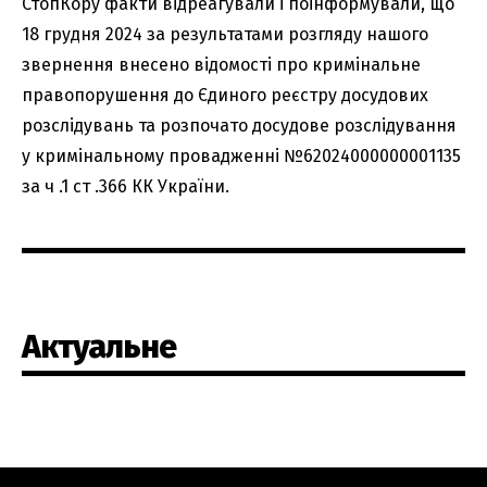
СтопКору факти відреагували і поінформували, що
18 грудня 2024 за результатами розгляду нашого
звернення внесено відомості про кримінальне
правопорушення до Єдиного реєстру досудових
розслідувань та розпочато досудове розслідування
у кримінальному провадженні №62024000000001135
за ч .1 ст .366 КК України.
Актуальне