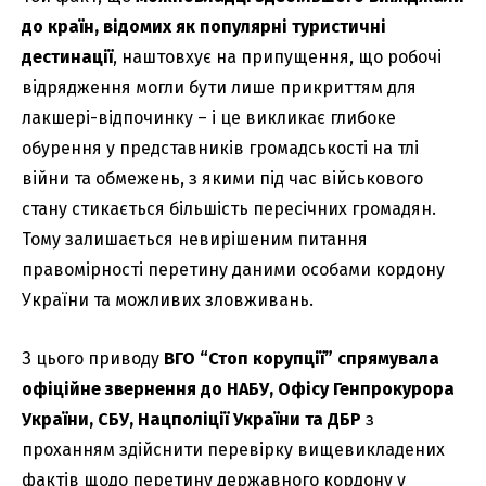
до країн, відомих як популярні туристичні
дестинації
, наштовхує на припущення, що робочі
відрядження могли бути лише прикриттям для
лакшері-відпочинку – і це викликає глибоке
обурення у представників громадськості на тлі
війни та обмежень, з якими під час військового
стану стикається більшість пересічних громадян.
Тому залишається невирішеним питання
правомірності перетину даними особами кордону
України та можливих зловживань.
З цього приводу
ВГО “Стоп корупції” спрямувала
офіційне звернення до НАБУ, Офісу Генпрокурора
України, СБУ, Нацполіції України та ДБР
з
проханням здійснити перевірку вищевикладених
фактів щодо перетину державного кордону у