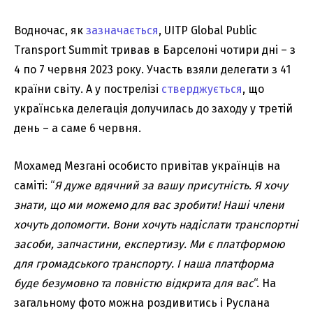
Водночас, як
зазначається
, UITP Global Public
Transport Summit тривав в Барселоні чотири дні – з
4 по 7 червня 2023 року. Участь взяли делегати з 41
країни світу. А у пострелізі
стверджується
, що
українська делегація долучилась до заходу у третій
день – а саме 6 червня.
Мохамед Мезгані особисто привітав українців на
саміті: “
Я дуже вдячний за вашу присутність. Я хочу
знати, що ми можемо для вас зробити! Наші члени
хочуть допомогти. Вони хочуть надіслати транспортні
засоби, запчастини, експертизу. Ми є платформою
для громадського транспорту. І наша платформа
буде безумовно та повністю відкрита для вас
“. На
загальному фото можна роздивитись і Руслана