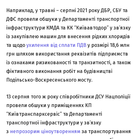
Наприклад, у травні – серпні 2021 року ДБР, СБУ та
ДФС провели обшуки у Департаменті транспортної
інфраструктури КМДА та КК “Київавтодор” у зв’язку
із закупівлею машин для внесення рідких хлоридів
та щодо
ухилення від сплати ПДВ
у розмірі 18,6 млн
грн шляхом використання реквізитів підприємств
із ознаками ризикованості та транзитності, а також
фіктивного виконання робіт на будівництві
Подільсько-Воскресенського мосту.
13 серпня того ж року співробітники ДСУ Нацполіції
провели обшуки у приміщеннях КП
“Київтранспарксервіс” та Департаменті
транспортної інфраструктури у зв’язку
з
непрозорим ціноутворенням
за транспортування