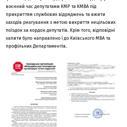
воєнний час депутатами КМР та КМВА під
прикриттям службових відряджень та вжити
заходів реагування з метою викриття нецільових
поїздок за кордон депутатів. Крім того, відповідні
запити було направлено і до Київського МВА та
профільних Департаментів.