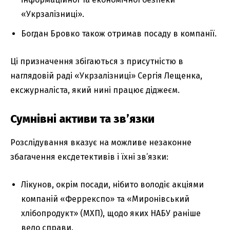
«Укрзалізниці».
Богдан Бровко також отримав посаду в компанії.
Ці призначення збігаються з присутністю в
наглядовій раді «Укрзалізниці» Сергія Лещенка,
ексжурналіста, який нині працює діджеєм.
Сумнівні активи та зв’язки
Розслідування вказує на можливе незаконне
збагачення ексдетективів і їхні зв’язки:
Лікунов, окрім посади, нібито володіє акціями
компаній «Феррекспо» та «Миронівський
хлібопродукт» (МХП), щодо яких НАБУ раніше
вело справи.