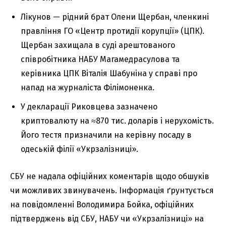
Лікунов — рідний брат Олени Щербан, членкині
правління ГО «Центр протидії корупції» (ЦПК).
Щербан захищала в суді арештованого
співробітника НАБУ Магамедрасулова та
керівника ЦПК Віталія Шабуніна у справі про
напад на журналіста Філімоненка.
У декларації Риковцева зазначено
криптовалюту на ≈870 тис. доларів і нерухомість.
Його тестя призначили на керівну посаду в
одеській філії «Укрзалізниці».
СБУ не надала офіційних коментарів щодо обшуків
чи можливих звинувачень. Інформація ґрунтується
на повідомленні Володимира Бойка, офіційних
підтверджень від СБУ, НАБУ чи «Укрзалізниці» на