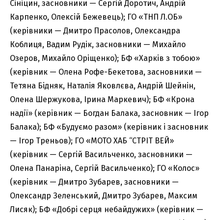
Сініцин, засновники — Сергій Доротич, Андрій
Карпенко, Олексій Бежевець); ГО «ТНП Л.ОБ»
(керівники — Дмитро Прасолов, Олександра
Коблиця, Вадим Рудік, засновники — Михайло
Озеров, Михайло Оріщенко); БФ «Харків з тобою»
(керівник — Олена Рофе-Бекетова, засновники —
Тетяна Бідняк, Наталія Яковлєва, Андрій Шейнін,
Олена Шержукова, Ірина Маркевич); БФ «Крона
надії» (керівник — Богдан Балака, засновник — Ігор
Балака); БФ «Будуємо разом» (керівник і засновник
— Ігор Треньов); ГО «МОТО ХАБ “СТРІТ ВЕЙ»
(керівник — Сергій Васильченко, засновники —
Олена Панаріна, Сергій Васильченко); ГО «Колос»
(керівник — Дмитро Зубарев, засновники —
Олександр Зеленський, Дмитро Зубарев, Максим
Лисяк); БФ «Добрі серця небайдужих» (керівник —