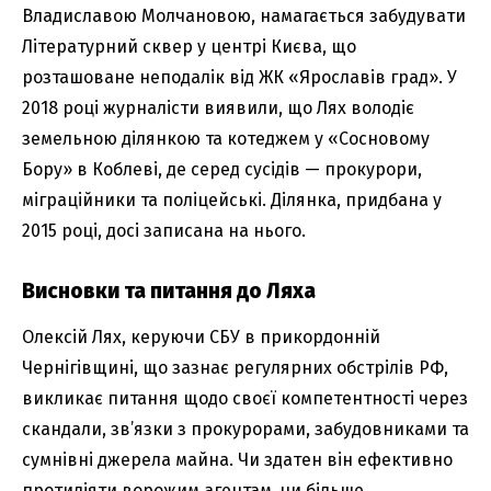
Владиславою Молчановою, намагається забудувати
Літературний сквер у центрі Києва, що
розташоване неподалік від ЖК «Ярославів град». У
2018 році журналісти виявили, що Лях володіє
земельною ділянкою та котеджем у «Сосновому
Бору» в Коблеві, де серед сусідів — прокурори,
міграційники та поліцейські. Ділянка, придбана у
2015 році, досі записана на нього.
Висновки та питання до Ляха
Олексій Лях, керуючи СБУ в прикордонній
Чернігівщині, що зазнає регулярних обстрілів РФ,
викликає питання щодо своєї компетентності через
скандали, зв’язки з прокурорами, забудовниками та
сумнівні джерела майна. Чи здатен він ефективно
протидіяти ворожим агентам, чи більше