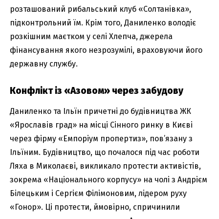
розташований рибальський клуб «Солтанівка»,
підконтрольний їм. Крім того, Даниленко володіє
розкішним маєтком у селі Хлепча, джерела
фінансування якого незрозумілі, враховуючи його
державну службу.
Конфлікт із «Азовом» через забудову
Даниленко та Ільїн причетні до будівництва ЖК
«Ярославів град» на місці Сінного ринку в Києві
через фірму «Емпоріум пропертиз», пов’язану з
Ільїним. Будівництво, що почалося під час роботи
Ляха в Миколаєві, викликало протести активістів,
зокрема «Національного корпусу» на чолі з Андрієм
Білецьким і Сергієм Філімоновим, лідером руху
«Гонор». Ці протести, ймовірно, спричинили