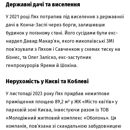
Державні дачі та виселення
У 2021 році Лях потрапив під виселення з державної
дачі в Конча-Заспі через борги, залишивши
будинок у поганому стані. Його сусідами були екс-
нардеп Давид Макар’ян, якого миколаївські ЗМІ
пов’язували з Ляхом і Савченком у схемах тиску на
бізнес, та Олег Заліско, екс-заступник
генпрокурорів Яреми й Шокіна.
Нерухомість у Києві та Коблеві
У листопаді 2023 року Лях придбав нежитлове
приміщення площею 89,2 м² у ЖК «Місто квітів» у
парковій зоні Києва, інвестуючи разом із ТОВ
«Молодіжний житловий комплекс «Оболонь». Ця
компанія, пов’язана зі скандальною забудовницею