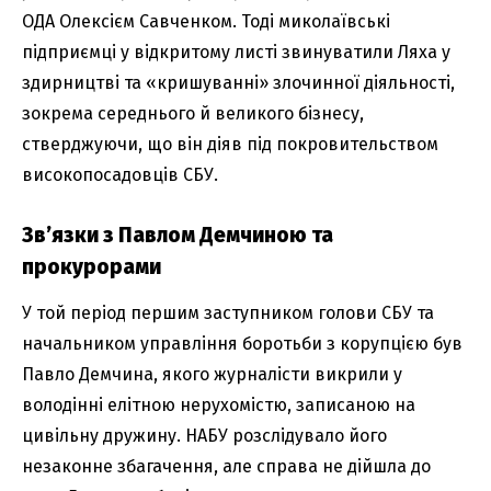
ОДА Олексієм Савченком. Тоді миколаївські
підприємці у відкритому листі звинуватили Ляха у
здирництві та «кришуванні» злочинної діяльності,
зокрема середнього й великого бізнесу,
стверджуючи, що він діяв під покровительством
високопосадовців СБУ.
Зв’язки з Павлом Демчиною та
прокурорами
У той період першим заступником голови СБУ та
начальником управління боротьби з корупцією був
Павло Демчина, якого журналісти викрили у
володінні елітною нерухомістю, записаною на
цивільну дружину. НАБУ розслідувало його
незаконне збагачення, але справа не дійшла до