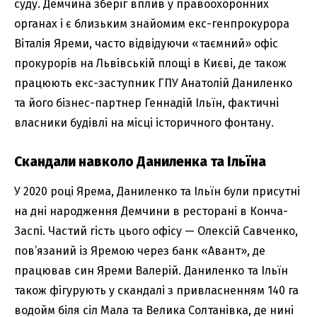
суду. Демчина зберіг вплив у правоохоронних
органах і є близьким знайомим екс-генпрокурора
Віталія Яреми, часто відвідуючи «таємний» офіс
прокурорів на Львівській площі в Києві, де також
працюють екс-заступник ГПУ Анатолій Даниленко
та його бізнес-партнер Геннадій Ільїн, фактичні
власники будівлі на місці історичного фонтану.
Скандали навколо Даниленка та Ільїна
У 2020 році Ярема, Даниленко та Ільїн були присутні
на дні народження Демчини в ресторані в Конча-
Заспі. Частий гість цього офісу — Олексій Савченко,
пов’язаний із Яремою через банк «Авант», де
працював син Яреми Валерій. Даниленко та Ільїн
також фігурують у скандалі з привласненням 140 га
водойм біля сіл Мала та Велика Солтанівка, де нині