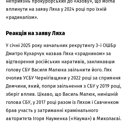
неприязнь прокурорських до «Азову», що могла
вплинути на заяву Ляха у 2024 році про їхній
«радикалізм».
Реакція на заяву Ляха
У січні 2025 року начальник рекрутингу 3-ї ОШБр
Дмитро Кухарчук назвав Ляха «зрадником» за
відтворення російських наративів, закликавши
голову СБУ Василя Малюка звільнити його. Лях
очолив УСБУ Чернігівщини у 2022 році за сприяння
Демчини, який, попри звільнення з СБУ у 2019 році,
зберіг вплив. Цікаво, що Василь Малюк, нинішній
голова СБУ, у 2017 році разом із Ляхом і Савченком
брав участь у затриманні кримінального
авторитета Ігоря Науменка («Наума») в Миколаєві.