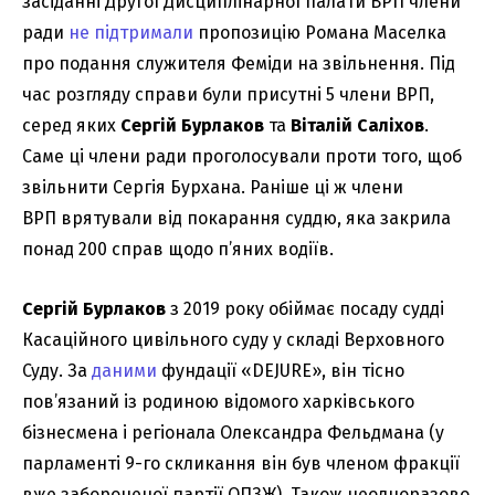
засіданні Другої Дисциплінарної палати ВРП члени
ради
не підтримали
пропозицію Романа Маселка
про подання служителя Феміди на звільнення. Під
час розгляду справи були присутні 5 члени ВРП,
серед яких
Сергій Бурлаков
та
Віталій Саліхов
.
Саме ці члени ради проголосували проти того, щоб
звільнити Сергія Бурхана. Раніше ці ж члени
ВРП врятували від покарання суддю, яка закрила
понад 200 справ щодо п’яних водіїв.
Сергій Бурлаков
з 2019 року обіймає посаду судді
Касаційного цивільного суду у складі Верховного
Суду. За
даними
фундації «DEJURE», він тісно
пов’язаний із родиною відомого харківського
бізнесмена і регіонала Олександра Фельдмана (у
парламенті 9-го скликання він був членом фракції
вже забороненої партії ОПЗЖ). Також неодноразово