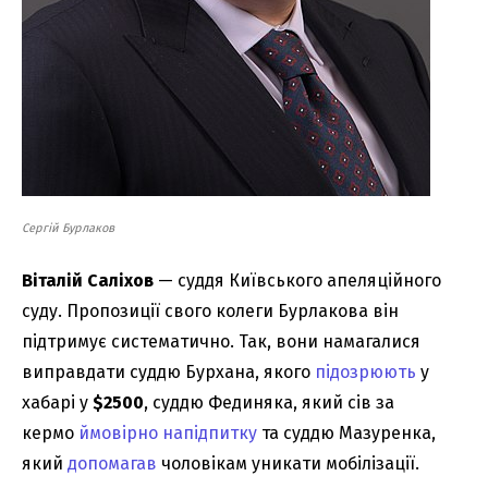
Сергій Бурлаков
Віталій Саліхов
— суддя Київського апеляційного
суду. Пропозиції свого колеги Бурлакова він
підтримує систематично. Так, вони намагалися
виправдати суддю Бурхана, якого
підозрюють
у
хабарі у
$2500
, суддю Фединяка, який сів за
кермо
ймовірно напідпитку
та суддю Мазуренка,
який
допомагав
чоловікам уникати мобілізації.