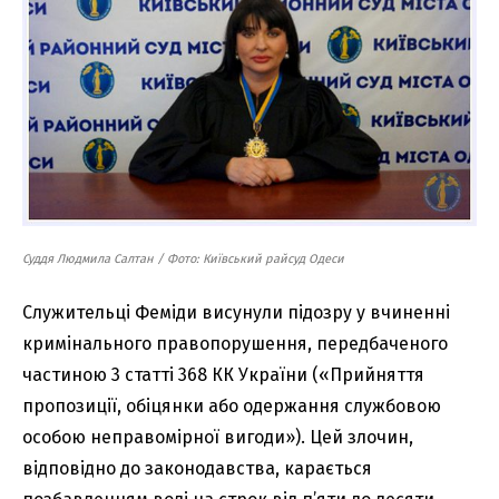
Суддя Людмила Салтан / Фото: Київський райсуд Одеси
Служительці Феміди висунули підозру у вчиненні
кримінального правопорушення, передбаченого
частиною 3 статті 368 КК України («Прийняття
пропозиції, обіцянки або одержання службовою
особою неправомірної вигоди»). Цей злочин,
відповідно до законодавства, карається