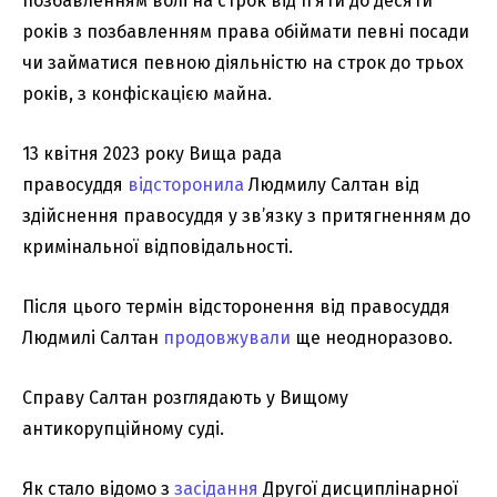
позбавленням волі на строк від п’яти до десяти
років з позбавленням права обіймати певні посади
чи займатися певною діяльністю на строк до трьох
років, з конфіскацією майна.
13 квітня 2023 року Вища рада
правосуддя
відсторонила
Людмилу Салтан від
здійснення правосуддя у зв’язку з притягненням до
кримінальної відповідальності.
Після цього термін відсторонення від правосуддя
Людмилі Салтан
продовжували
ще неодноразово.
Справу Салтан розглядають у Вищому
антикорупційному суді.
Як стало відомо з
засідання
Другої дисциплінарної