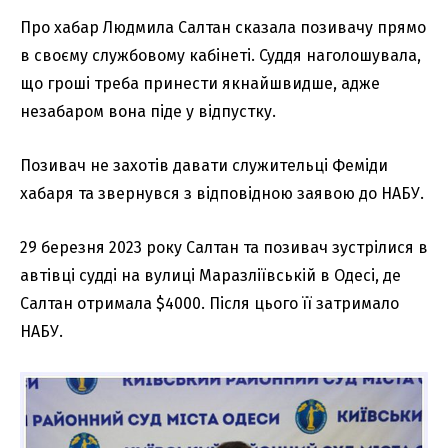
Про хабар Людмила Салтан сказала позивачу прямо
в своєму службовому кабінеті. Суддя наголошувала,
що гроші треба принести якнайшвидше, адже
незабаром вона піде у відпустку.
Позивач не захотів давати служительці Феміди
хабаря та звернувся з відповідною заявою до НАБУ.
29 березня 2023 року Салтан та позивач зустрілися в
автівці судді на вулиці Маразліївській в Одесі, де
Салтан отримала $4000. Після цього її затримало
НАБУ.