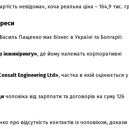
ртість невідома», хоча реальна ціна – 164,9 тис. г
ереси
асиль Пащенко має бізнес в Україні та Болгарії:
р інжинірингу»
, де йому належать корпоративні
onsalt Engineering Ltd»
, частка в якій оцінюється у
ди
чоловіка від зарплати та договорів на суму 126
о про відсутність контактів із чоловіком, докази