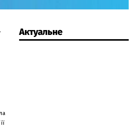
Актуальне
у
ла
її