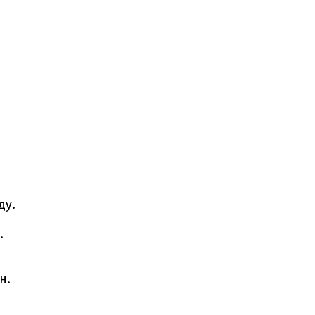
ду.
.
н.