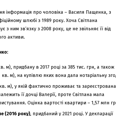
тня інформація про чоловіка – Василя Пащенка, з
іційному шлюбі з 1989 року. Хоча Світлана
є з ним зв’язку з 2008 року, це не звільняє її від
ого активи.
нко:
кв. м), придбану в 2017 році за 385 тис. грн, а також
 кв. м), на купівлю яких вона дала нотаріальну зго
 кв. м), у якій фактично проживає та зареєстрована
алежить її дочці Валерії, проте Світлана мала
истування. Оцінка вартості квартири – 1,57 млн гр
e (2016 року)
, придбаний у 2021 році. У декларації