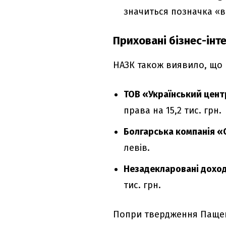
значиться позначка «ва
Приховані бізнес-інт
НАЗК також виявило, що В
ТОВ «Український цент
права на 15,2 тис. грн.
Болгарська компанія «C
левів.
Незадекларовані дохо
тис. грн.
Попри твердження Пащенк