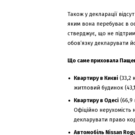
Також у декларації відсу
яким вона перебуває в оф
стверджує, що не підтриму
обов’язку декларувати й
Що саме приховала Паще
Квартиру в Києві
(33,2 
житловий будинок (43,1
Квартиру в Одесі
(66,9
Офіційно нерухомість н
декларувати право кор
Автомобіль Nissan Rogu