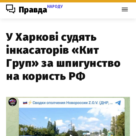
НАРОДУ
Правда
У Харкові судять
інкасаторів «Кит
Груп» за шпигунство
на користь РФ