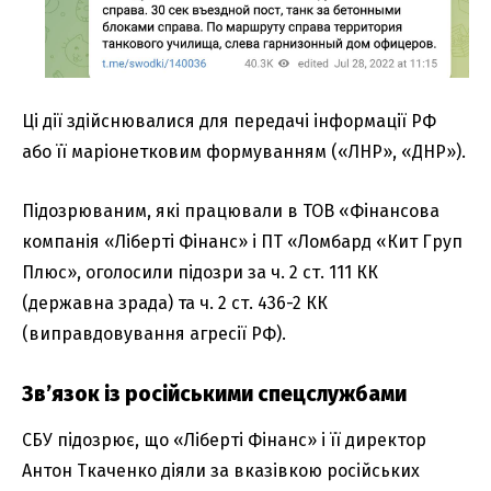
Ці дії здійснювалися для передачі інформації РФ
або її маріонетковим формуванням («ЛНР», «ДНР»).
Підозрюваним, які працювали в ТОВ «Фінансова
компанія «Ліберті Фінанс» і ПТ «Ломбард «Кит Груп
Плюс», оголосили підозри за ч. 2 ст. 111 КК
(державна зрада) та ч. 2 ст. 436-2 КК
(виправдовування агресії РФ).
Зв’язок із російськими спецслужбами
СБУ підозрює, що «Ліберті Фінанс» і її директор
Антон Ткаченко діяли за вказівкою російських