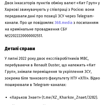
Двох інкасаторів пунктів обміну валют «Кит Груп» у
Харкові звинувачують у співпраці з Росією: вони
передавали дані про позиції ЗСУ через Telegram-
канали. Про це повідомляє
368.media
з посиланням
на кримінальне провадження СБУ
№22022220000002551.
Деталі справи
У липні 2022 року двоє ексспівробітників МВС,
перебуваючи в Renault Duster, що належить «Кит
Груп», знімали переміщення та укріплення ЗСУ,
зокрема біля танкового факультету НТУ «ХПІ». Відео
поширювали в Telegram-каналах:
«Харьков Знает» (t.me/XZ_Kharkov_Znaet/3282).