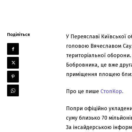
Поділіться
У Переяславі Київської о
головою Вячеславом Саул
територіальної оборони.
Бобровника, це вже друг
приміщення площею близ
Про це пише
СтопКор.
Попри офіційно укладени
суму близько 70 мільйоні
За інсайдерською інформ