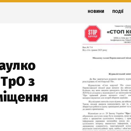
НОВИНИ
ПОДІЇ
Саулко
 ТрО з
міщення