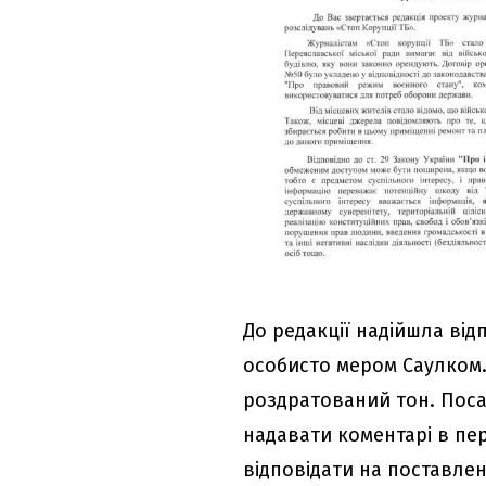
До редакції надійшла від
особисто мером Саулком.
роздратований тон. Поса
надавати коментарі в пер
відповідати на поставле