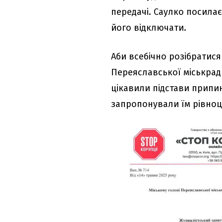
передачі. Саулко посилає
його відключати.
Аби всебічно розібратися
Переяславської міськради
цікавили підстави припи
запропонували їм рівноц