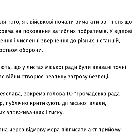
ля того, як військові почали вимагати звітність щ
крема на поховання загиблих побратимів. У відпов
ення і численні звернення до різних інстанцій,
ерством оборони.
ють, що у листах міської ради були вказані точні
час війни створює реальну загрозу безпеці.
реяслава, зокрема голова ГО “Громадська рада
, публічно критикують дії міської влади,
х зловживаннях і тиску.
ана через відмову мера підписати акт прийому-