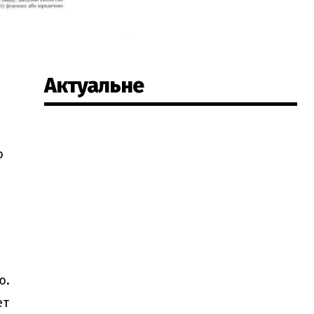
Актуальне
о
ю.
ет