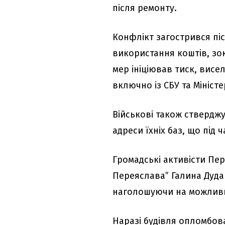
після ремонту.
Конфлікт загострився піс
використання коштів, зо
мер ініціював тиск, висел
включно із СБУ та Мініст
Військові також стверджу
адреси їхніх баз, що під 
Громадські активісти Пе
Переяслава” Галина Дудар
наголошуючи на можливи
Наразі будівля опломбов