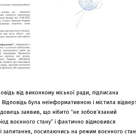
повідь від виконкому міської ради, підписана
 Відповідь була неінформативною і містила відвер
довець заявив, що нібито “не зобов’язаний
іод воєнного стану” і фактично відмовився
ні запитання, посилаючись на режим воєнного стан