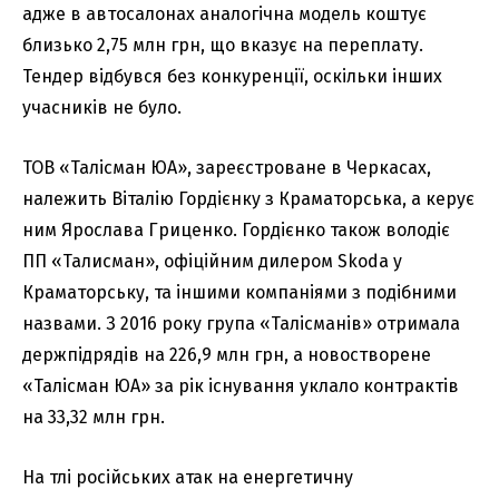
адже в автосалонах аналогічна модель коштує
близько 2,75 млн грн, що вказує на переплату.
Тендер відбувся без конкуренції, оскільки інших
учасників не було.
ТОВ «Талісман ЮА», зареєстроване в Черкасах,
належить Віталію Гордієнку з Краматорська, а керує
ним Ярослава Гриценко. Гордієнко також володіє
ПП «Талисман», офіційним дилером Skoda у
Краматорську, та іншими компаніями з подібними
назвами. З 2016 року група «Талісманів» отримала
держпідрядів на 226,9 млн грн, а новостворене
«Талісман ЮА» за рік існування уклало контрактів
на 33,32 млн грн.
На тлі російських атак на енергетичну