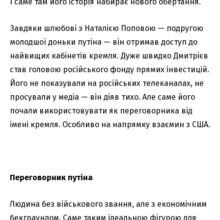
І саме там його історія набирає нового обертання.
Завдяки шлюбові з Наталією Поповою — подругою
молодшої доньки путіна — він отримав доступ до
найвищих кабінетів кремля. Дуже швидко Дмитрієв
став головою російського фонду прямих інвестицій.
Його не показували на російських телеканалах, не
просували у медіа — він діяв тихо. Але саме його
почали використовувати як переговорника від
імені кремля. Особливо на напрямку взаємин з США.
Переговорник путіна
Людина без військового звання, але з економічним
бекграундом. Саме таким ідеальною фігурою для