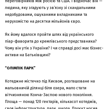
переговірників між росією та США. І водночас він —
людина, яку згадують у зв’язку зі скандальними
недобудовами, ошуканими вкладниками та
нерухомістю на десятки мільйонів євро.
Як йому вдалося пройти шлях від українського
піар-фаворита до кремлівського представника?
Чому він утік з України? І чи справді досі має бізнес-
активи на Батьківщині?
“ОЛІМПІК ПАРК”
Котеджне містечко під Києвом, розташоване на
мальовничій ділянці біля озера, мало стати
вітчизняною Конча-Заспою нового покоління.
Площа — понад 120 гектарів, кількасот котеджів,
своя інфраструктура, парк, школа. Проєкт носив