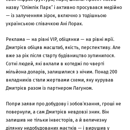
назву “Олімпік Парк” і активно просувався медійно
— із залученням зірок, включно з тодішньою
українською співачкою Ані Лорак.
Реклама — на рівні VIP, обіцянки — на рівні мрії.
Дмитрієв обіцяв масштаб, якість, перспективу. Але
вже за рік після старту будівництво зупинилося.
Сотні людей, які вклали в котеджі по чверті
мільйона доларів, залишилися з нічим. Понад 200
вкладників стали жертвами схеми, яку курував
Дмитрієв разом із партнером Лагуном.
Попри заяви про добудову і зобов’язання, гроші не
повернули, а сам Дмитрієв невдовзі зник. Він
залишив не тільки інвесторів, а й величезну
ділянку недобудованих маєтків — і вирушив у