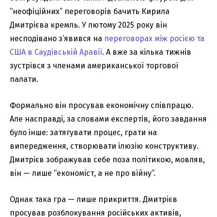
“неофіційних” переговорів бачить Кирила
Дмитрієва кремль. У лютому 2025 року він
несподівано з’явився на
переговорах між росією та
США в Саудівській Аравії
. А вже за кілька тижнів
зустрівся з членами американської торгової
палати.
Формально він просував економічну співпрацю.
Але насправді, за словами експертів, його завдання
було інше: затягувати процес, грати на
випередження, створювати ілюзію конструктиву.
Дмитрієв зображував себе поза політикою, мовляв,
він — лише “економіст, а не про війну”.
Однак така гра — лише прикриття. Дмитрієв
просував розблокування російських активів,