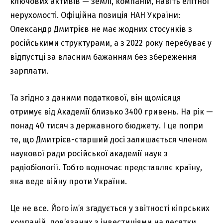
ключових активів — землі, компаній, навіть елітної
нерухомості. Офіційна позиція НАН України:
Олександр Дмитрієв не має жодних стосунків з
російськими структурами, а з 2022 року перебуває у
відпустці за власним бажанням без збереження
зарплати.
Та згідно з даними податкової, він щомісяця
отримує від Академії близько 3400 гривень. На рік —
понад 40 тисяч з державного бюджету. І це попри
те, що Дмитрієв-старший досі залишається членом
наукової ради російської академії наук з
радіобіології. Тобто водночас представляє країну,
яка веде війну проти України.
Це не все. Його ім’я згадується у звітності кіпрських
компаній, пов’язаних з інвестиціями на десятки