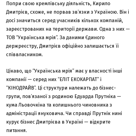
Попри свою кремлівську діяльність, Кирило
Дмитрієв, схоже, не порвав зв’язки з Україною. Він і
досі значиться серед учасників кількох компаній,
зареєстрованих на території держави. Одна з них —
ТОВ “Українська мрія”. За даними Єдиного
держреєстру, Дмитрієв офіційно залишається її
співвласником.
Цікаво, що “Українська мрія” має у власності інші
компанії — серед них “ЕЛІТ ЕКОКАРПАТ” і
“КІНОДРАЙВ”. Ці структури належать до бізнес-
групи, пов’язаної з родиною Едуарда Прутніка —
кума Льовочкіна та колишнього чиновника з
адміністрації януковича. Чи справді Прутнік нині
курує бізнес Дмитрієва в Україні — відкрите
питання.