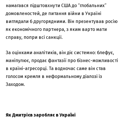
намагався підштовхнути США до “глобальних”
домовленостей, де питання війни в Україні
виглядали б другорядними. Він презентував росію
як економічного партнера, з яким варто мати
справу, попри всі санкції.
За оцінками аналітиків, він діє системно: блефує,
маніпулює, продає фантазії про бізнес-можливості
в країні-агресорці. Та водночас саме він став
голосом кремля в неформальному діалозі із
Заходом.
Як Дмитрієв заробляє в Україні