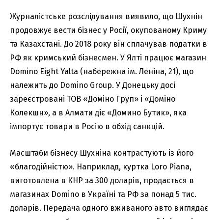
Журналістське розслідування виявило, що Шухнін
продовжує вести бізнес у Росії, окупованому Криму
та Казахстані. До 2018 року він сплачував податки в
РФ як кримський бізнесмен. У Ялті працює магазин
Domino Eight Yalta (набережна ім. Леніна, 21), що
належить до Domino Group. У Донецьку досі
зареєстровані ТОВ «Доміно Груп» і «Доміно
Колекшн», а в Алмати діє «Домино Бутик», яка
імпортує товари в Росію в обхід санкцій.
Масштаби бізнесу Шухніна контрастують із його
«благодійністю». Наприклад, куртка Loro Piana,
виготовлена в КНР за 300 доларів, продається в
магазинах Domino в Україні та РФ за понад 5 тис.
доларів. Передача одного вживаного авто виглядає