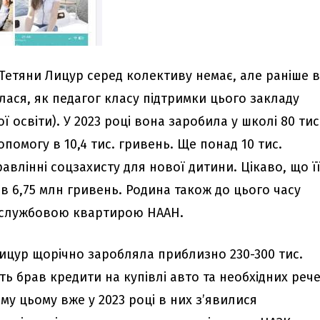
 Тетяни Лицур серед колективу немає, але раніше 
лася, як педагог класу підтримки цього закладу
 освіти). У 2023 році вона заробила у школі 80 тис
опомогу в 10,4 тис. гривень. Ще понад 10 тис.
авлінні соцзахисту для нової дитини. Цікаво, що ї
ив 6,75 млн гривень. Родина також до цього часу
 службовою квартирою НААН.
Лицур щорічно заробляла приблизно 230-300 тис.
іть брав кредити на купівлі авто та необхідних реч
му цьому вже у 2023 році в них з’явилися