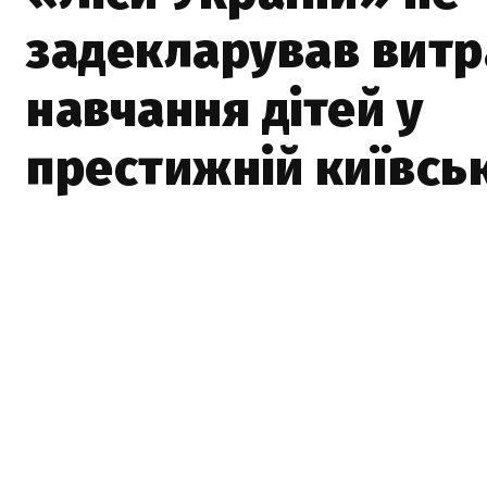
задекларував витр
навчання дітей у
престижній київськ