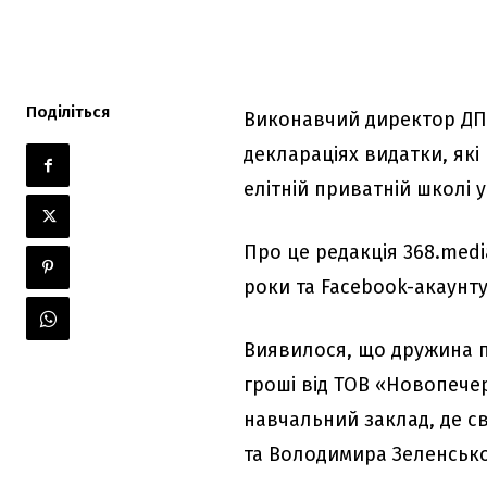
Поділіться
Виконавчий директор ДП «
деклараціях видатки, як
елітній приватній школі у
Про це редакція 368.medi
роки та Facebook-акаунт
Виявилося, що дружина п
гроші від ТОВ «Новопечер
навчальний заклад, де с
та Володимира Зеленськог