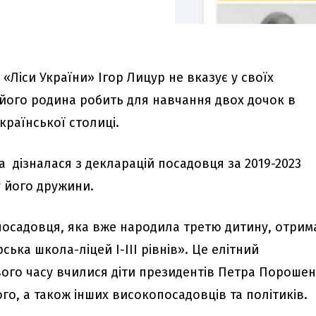
Ліси України» Ігор Лицур не вказує у своїх
і його родина робить для навчання двох дочок в
країнської столиці.
a дізналася з декларацій посадовця за 2019-2023
у його дружини.
осадовця, яка вже народила третю дитину, отрим
ська школа-ліцей I-III рівнів». Це елітний
вого часу вчилися діти президентів Петра Пороше
о, а також інших високопосадовців та політиків.