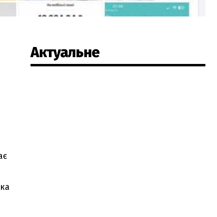
Актуальне
ає
нка