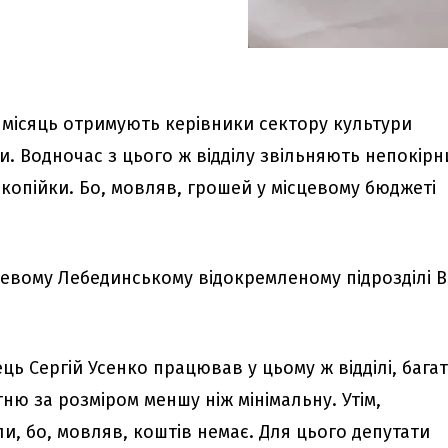
а місяць отримують керівники сектору культури
и. Водночас з цього ж відділу звільняють непокірн
 копійки. Бо, мовляв, грошей у місцевому бюджеті
цевому Лебединському відокремленому підрозділі 
ь Сергій Усенко працював у цьому ж відділі, бага
ю за розміром меншу ніж мінімальну. Утім,
и, бо, мовляв, коштів немає. Для цього депутати