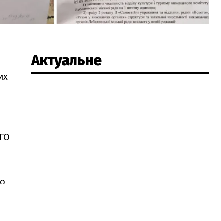
Актуальне
их
ВГО
то