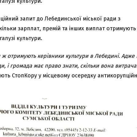
галузі культури.
ційний запит до Лебединської міської ради з
кільки зарплат, премій та інших виплат отримують
галузі культури.
и ж отримують керівники культури в Лебедині. Адже
и, і громада має право знати, скільки вона витрача
дають СтопКору у місцевому осередку антикорупційн