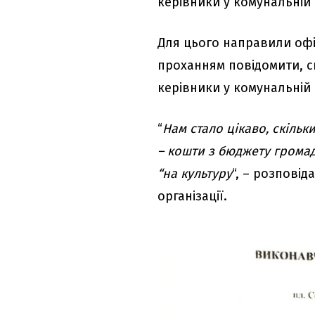
керівники у комунальній 
Для цього направили офі
проханням повідомити, с
керівники у комунальній 
“
Нам стало цікаво, скільк
– кошти з бюджету громад
“на культуру
“, – розпові
організації.