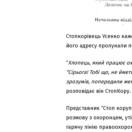
Стопкорівець Усенко каже
його адресу пролунали п
“
Хлопець, який працює ох
“Сірьога! Тобі що, не ймет
зрозумів, попередили м
розповідає він СтопКору.
Представник “Стоп корупц
розмову з охоронцем, уті
гарячу лінію правоохоро