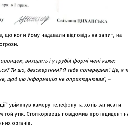
, що коли йому надавали відповідь на запит, на
огрози.
оронцем, виходить і у грубій формі мені каже:
ься? Ти шо, безсмертний? Я тебе попередив!”. Це, я т
ене, щоб цю інформацію не оприлюднював
“, –
ії” увімкнув камеру телефону та хотів записати
м той утік. Стопкорівець повідомив про інцидент н
нних органів.