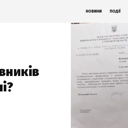
НОВИНИ
ПОДІЇ
івників
і?