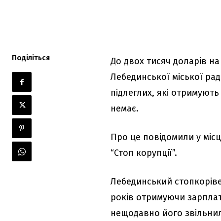
Поділіться
До двох тисяч доларів н
Лебединської міської рад
підлеглих, які отримують
немає.
Про це повідомили у міс
“Стоп корупції”.
Лебединський стопкорівец
років отримуючи зарплатн
нещодавно його звільнил