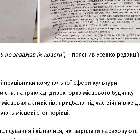
б не заважав їм красти”
, – пояснив Усенко редакції
чні працівники комунальної сфери культури
мість, наприклад, директорка місцевого будинку
 місцевих активістів, придбала під час війни вже д
ають місцеві стопкорівці.
слідування і дізналися, які зарплати нараховують